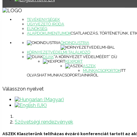
TEVÉKENYSÉGEK
ÜGYVEZETŐ IRODA
ELNÖKSÉG
ALAPDOKUMENTUMOK
CSATLAKOZÁS, TÖRTÉNETÜNK, ETI
ÖKOINDUSTRIA
KÖRNYEZETVÉDELMI TALÁLKOZÓ
DÍJAK
“A KÖRNYEZET VÉDELMÉÉRT” DÍJ
KEXPORT
ASZEK
MUNKACSOPORTOK
ITT
OLVASHAT MUNKACSOPORTJAINKRÓL
Válasszon nyelvet
Szövetségi rendezvények
ASZEK Klaszterünk teltházas évzáró konferenciát tartott az akk