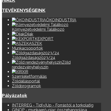
HÍREK
TEVÉKENYSÉGEINK
ÖKOINDUSTRIA
Környezetvédelmi Találkozó
Díjak
KEXPORT
ASZEK
Munkacsoportok
Zöldgazdaság2023/24
Zöld
rendezvényhelyszín
XIR
Szemléletformálás
Zöldállásportál
Zöldprogramok
Pályázatok
INTERREG - Tid(y)Up - Forrástól a torkolatig
GINOP - munkaerő-piac összehangolása