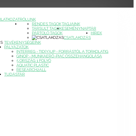
ILATKOZAT
RÓLUNK
RENDES TAGOK
TAGJAINK
TÁRSULT TAGOK
ESEMÉNYNAPTÁR
PÁRTOLÓ TAGOK
HÍREK
CSATLAKOZÁS
ÉS
TEVÉKENYSÉGEINK
PÁLYÁZATOK
INTERREG - TID(Y)UP - FORRÁSTÓL A TORKOLATIG
GINOP - MUNKAERŐ-PIAC ÖSSZEHANGOLÁSA
5 ORSZÁG 1 FOLYÓ
AQUATIC PLASTIC
RESEARCH2ALL
TUDÁSTÁR