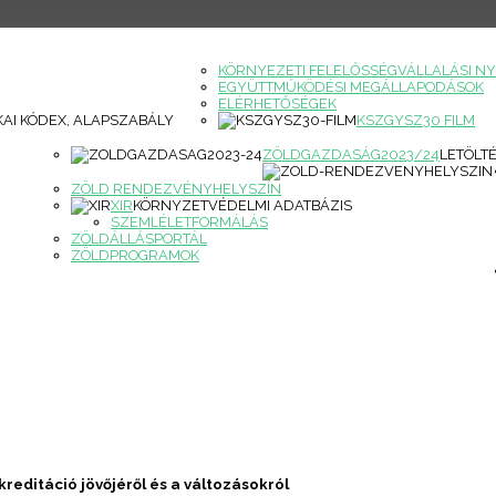
KÖRNYEZETI FELELŐSSÉGVÁLLALÁSI NY
EGYÜTTMŰKÖDÉSI MEGÁLLAPODÁSOK
ELÉRHETŐSÉGEK
KAI KÓDEX, ALAPSZABÁLY
KSZGYSZ30 FILM
ZÖLDGAZDASÁG2023/24
LETÖLT
ZÖLD RENDEZVÉNYHELYSZÍN
XIR
KÖRNYZETVÉDELMI ADATBÁZIS
SZEMLÉLETFORMÁLÁS
ZÖLDÁLLÁSPORTÁL
ZÖLDPROGRAMOK
reditáció jövőjéről és a változásokról