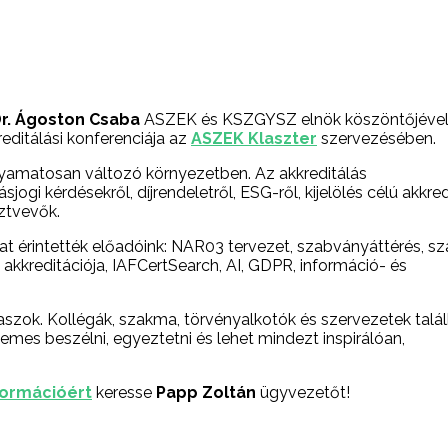
r. Ágoston Csaba
ASZEK és KSZGYSZ elnök köszöntőjéve
ditálási konferenciája az
ASZEK Klaszter
szervezésében.
lyamatosan változó környezetben. Az akkreditálás
i kérdésekről, díjrendeletről, ESG-ről, kijelölés célú akkred
sztvevők.
okat érintették előadóink: NAR03 tervezet, szabványáttérés, s
kkreditációja, IAFCertSearch, AI, GDPR, információ- és
szok. Kollégák, szakma, törvényalkotók és szervezetek talál
demes beszélni, egyeztetni és lehet mindezt inspirálóan,
formációért
keresse
Papp Zoltán
ügyvezetőt!