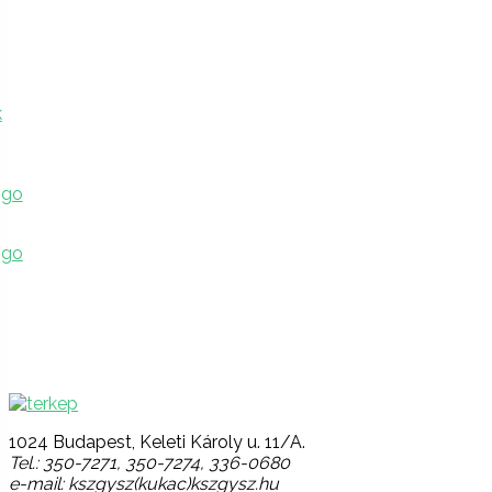
Lépjen velünk kapcsolatba!
1024 Budapest, Keleti Károly u. 11/A.
Tel.: 350-7271, 350-7274, 336-0680
e-mail: kszgysz(kukac)kszgysz.hu