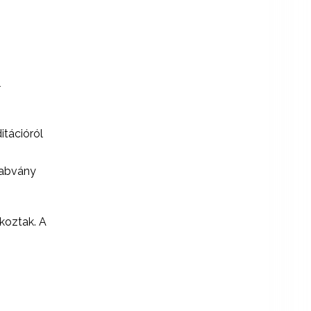
l
itációról
zabvány
koztak. A