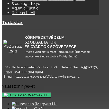
5 ország 1 folyó
Aquatic Plastic
Research2All
Tudástár
KÖRNYEZETVÉDELMI
SZOLGÁLTATÓK
ÉS GYÁRTÓK SZÖVETSÉGE
"Mert a világ siet s most kerül dűlőre: Érdemesek
vagyunk-e életre s jövőre?" (Ady Endre)
1024 Budapest, Keleti Károly u. 11/A. , Telefon/fax: 1-350-7271,
1-350-7274, 20/ 364 0964
E-mail:
kszgysz@kszgysz.hu
Web:
www.kszgysz.hu
Válasszon nyelvet
HU
HU
EN