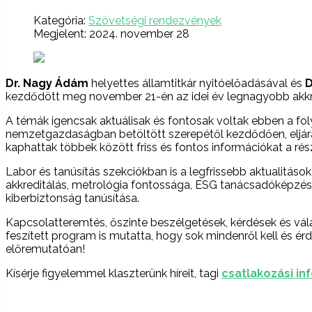
Kategória:
Szövetségi rendezvények
Megjelent: 2024. november 28
Dr. Nagy Ádám
helyettes államtitkár nyitóelőadásával és
D
kezdődött meg november 21-én az idei év legnagyobb akkre
A témák igencsak aktuálisak és fontosak voltak ebben a fo
nemzetgazdaságban betöltött szerepétől kezdődően, eljárásjog
kaphattak többek között friss és fontos információkat a ré
Labor és tanúsítás szekciókban is a legfrissebb aktualitás
akkreditálás, metrológia fontossága, ESG tanácsadóképzés a
kiberbiztonság tanúsítása.
Kapcsolatteremtés, őszinte beszélgetések, kérdések és vála
feszített program is mutatta, hogy sok mindenről kell és ér
előremutatóan!
Kísérje figyelemmel klaszterünk híreit, tagi
csatlakozási in