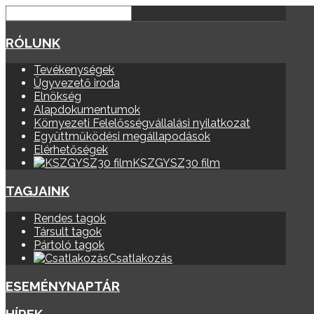
RÓLUNK
Tevékenységek
Ügyvezető iroda
Elnökség
Alapdokumentumok
Környezeti Felelősségvállalási nyilatkozat
Együttműködési megállapodások
Elérhetőségek
KSZGYSZ30 film
TAGJAINK
Rendes tagok
Társult tagok
Pártoló tagok
Csatlakozás
ESEMÉNYNAPTÁR