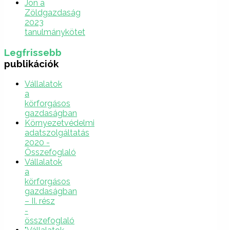
Jön a
Zöldgazdaság
2023
tanulmánykötet
Legfrissebb
publikációk
Vállalatok
a
körforgásos
gazdaságban
Környezetvédelmi
adatszolgáltatás
2020 -
Összefoglaló
Vállalatok
a
körforgásos
gazdaságban
– II. rész
-
összefoglaló