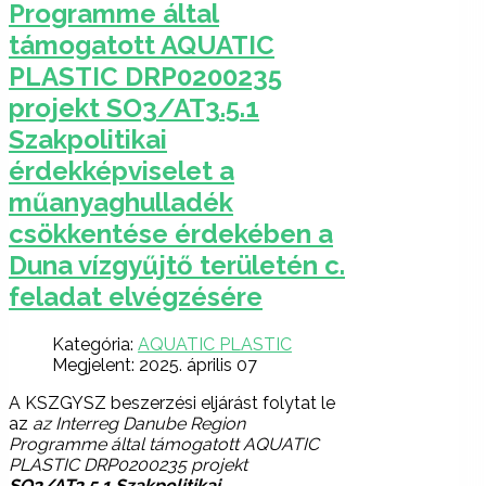
Programme által
támogatott AQUATIC
PLASTIC DRP0200235
projekt SO3/AT3.5.1
Szakpolitikai
érdekképviselet a
műanyaghulladék
csökkentése érdekében a
Duna vízgyűjtő területén c.
feladat elvégzésére
Kategória:
AQUATIC PLASTIC
Megjelent: 2025. április 07
A KSZGYSZ beszerzési eljárást folytat le
az
az Interreg Danube Region
Programme által támogatott AQUATIC
PLASTIC DRP0200235 projekt
SO3/AT3.5.1 Szakpolitikai