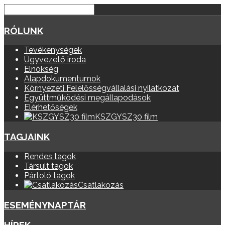
RÓLUNK
Tevékenységek
Ügyvezető iroda
Elnökség
Alapdokumentumok
Környezeti Felelősségvállalási nyilatkozat
Együttműködési megállapodások
Elérhetőségek
KSZGYSZ30 film
TAGJAINK
Rendes tagok
Társult tagok
Pártoló tagok
Csatlakozás
ESEMÉNYNAPTÁR