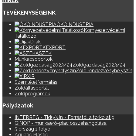
HÍREK
TEVÉKENYSÉGEINK
ÖKOINDUSTRIA
Környezetvédelmi
Találkozó
Díjak
KEXPORT
ASZEK
Munkacsoportok
Zöldgazdaság2023/24
Zöld rendezvényhelyszín
XIR
Szemléletformálás
Zöldállásportál
Zöldprogramok
Pályázatok
INTERREG - Tid(y)Up - Forrástól a torkolatig
GINOP - munkaerő-piac összehangolása
5 ország 1 folyó
Aquatic Plastic