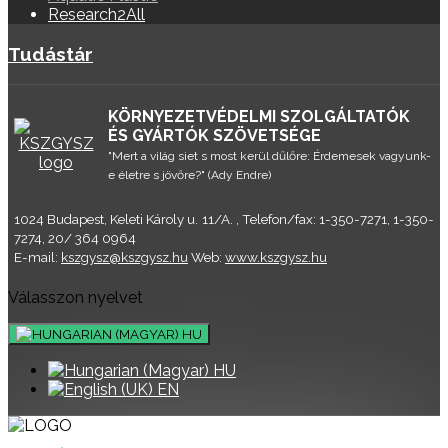
Research2All
Tudástár
KÖRNYEZETVÉDELMI SZOLGÁLTATÓK
ÉS GYÁRTÓK SZÖVETSÉGE
"Mert a világ siet s most kerül dűlőre: Érdemesek vagyunk-
e életre s jövőre?" (Ady Endre)
1024 Budapest, Keleti Károly u. 11/A. , Telefon/fax: 1-350-7271, 1-350-
7274, 20/ 364 0964
E-mail:
kszgysz@kszgysz.hu
Web:
www.kszgysz.hu
Válasszon nyelvet
HU
HU
EN