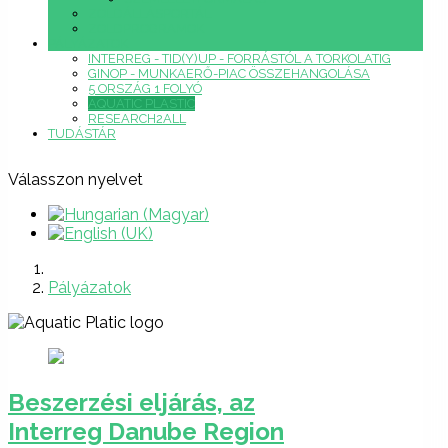
ZÖLDÁLLÁSPORTÁL
ZÖLDPROGRAMOK
PÁLYÁZATOK
INTERREG - TID(Y)UP - FORRÁSTÓL A TORKOLATIG
GINOP - MUNKAERŐ-PIAC ÖSSZEHANGOLÁSA
5 ORSZÁG 1 FOLYÓ
AQUATIC PLASTIC
RESEARCH2ALL
TUDÁSTÁR
Válasszon nyelvet
Pályázatok
Beszerzési eljárás, az
Interreg Danube Region