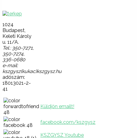
kapcsolatba!
1024
Budapest,
Keleti Károly
u. 11/A.
Tel.: 350-7271,
350-7274,
336-0680
e-mail:
kszgysz(kukac)kszgysz.hu
adószám:
18013021-2-
41
Küldjön emailt!
facebook.com/kszgysz
KSZGYSZ Youtube