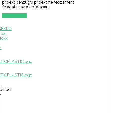
projekt pénzügyi projektmenedzsment
feladatainak az ellátására.
BŐVEBBEN …
.
tember
.
Lépjen
velünk