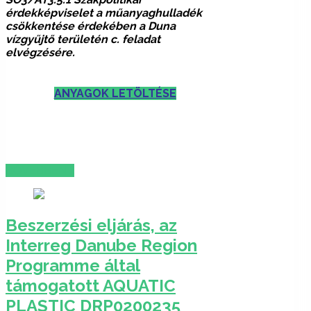
érdekképviselet a műanyaghulladék
csökkentése érdekében a Duna
vízgyűjtő területén c. feladat
elvégzésére.
ANYAGOK LETÖLTÉSE
BŐVEBBEN …
Beszerzési eljárás, az
Interreg Danube Region
Programme által
támogatott AQUATIC
PLASTIC DRP0200235