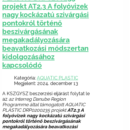
projekt AT2.3 A folyóvizek
nagy kockázatú szivárgási
pontokról történő
beszivárgásának
megakadályozására
beavatkozási módszertan
kidolgozásához
kapcsolódó
Kategória:
AQUATIC PLASTIC
Megjelent: 2024. december 13
A KSZGYSZ beszerzési eljárást folytat le
az
az Interreg Danube Region
Programme által támogatott AQUATIC
PLASTIC DRP0200235 projekt
AT2.3 A
folyóvizek nagy kockázatú szivárgási
pontokról történő beszivárgásának
megakadályozására beavatkozási