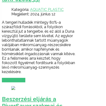
Kategória:
AQUATIC PLASTIC
Megjelent: 2024. június 12
A tengeri hulladék mintegy 80%-a
szárazföldi forrásokból, a folyókon
keresztül jut a tengerbe, és ez alól a Duna
vízgyűjtő területe sem kivétel. Az egykor
lebonthatatlannak tartott műanyagok
valójában mikroműanyag-részecskékre
bomlanak, amikor napfénynek és
hőmérséklet-ingadozásnak vannak kitéve.
Ez a felismerés arra késztet, hogy
fokozott figyelmet fordítsunk a folyókban
lévő mikroműanyag-szennyezés
kezelésére.
BŐVEBBEN …
Beszerzési eljárás a
RiverSaver szakmai és