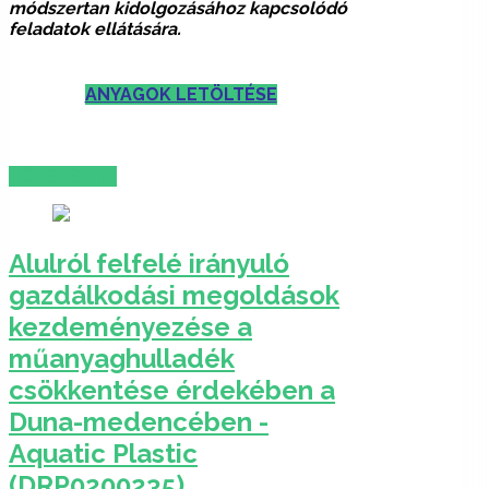
módszertan kidolgozásához kapcsolódó
feladatok ellátására.
ANYAGOK LETÖLTÉSE
BŐVEBBEN …
Alulról felfelé irányuló
gazdálkodási megoldások
kezdeményezése a
műanyaghulladék
csökkentése érdekében a
Duna-medencében -
Aquatic Plastic
(DRP0200235)