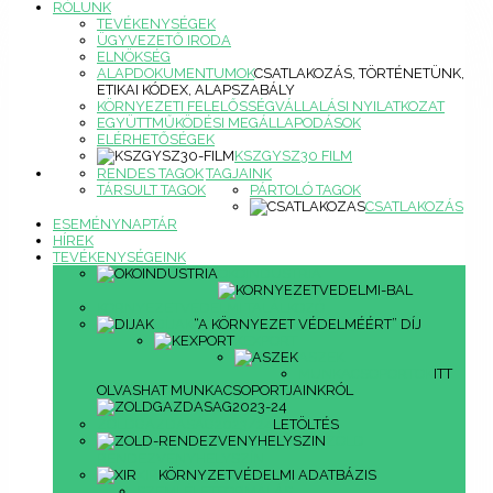
RÓLUNK
TEVÉKENYSÉGEK
ÜGYVEZETŐ IRODA
ELNÖKSÉG
ALAPDOKUMENTUMOK
CSATLAKOZÁS, TÖRTÉNETÜNK,
ETIKAI KÓDEX, ALAPSZABÁLY
KÖRNYEZETI FELELŐSSÉGVÁLLALÁSI NYILATKOZAT
EGYÜTTMŰKÖDÉSI MEGÁLLAPODÁSOK
ELÉRHETŐSÉGEK
KSZGYSZ30 FILM
RENDES TAGOK
TAGJAINK
TÁRSULT TAGOK
PÁRTOLÓ TAGOK
CSATLAKOZÁS
ESEMÉNYNAPTÁR
HÍREK
TEVÉKENYSÉGEINK
ÖKOINDUSTRIA
KÖRNYEZETVÉDELMI TALÁLKOZÓ
DÍJAK
“A KÖRNYEZET VÉDELMÉÉRT” DÍJ
KEXPORT
ASZEK
MUNKACSOPORTOK
ITT
OLVASHAT MUNKACSOPORTJAINKRÓL
ZÖLDGAZDASÁG2023/24
LETÖLTÉS
ZÖLD
RENDEZVÉNYHELYSZÍN
XIR
KÖRNYZETVÉDELMI ADATBÁZIS
SZEMLÉLETFORMÁLÁS