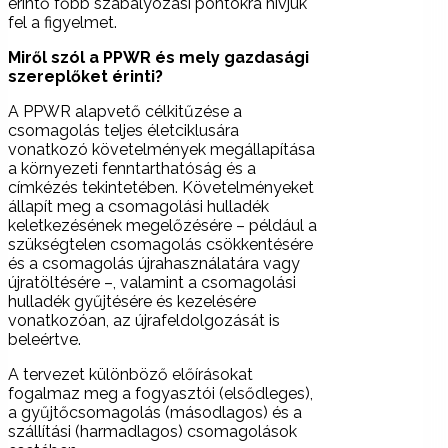
érintő főbb szabályozási pontokra hívjuk
fel a figyelmet.
Miről szól a PPWR és mely gazdasági
szereplőket érinti?
A PPWR alapvető célkitűzése a
csomagolás teljes életciklusára
vonatkozó követelmények megállapítása
a környezeti fenntarthatóság és a
címkézés tekintetében. Követelményeket
állapít meg a csomagolási hulladék
keletkezésének megelőzésére – például a
szükségtelen csomagolás csökkentésére
és a csomagolás újrahasználatára vagy
újratöltésére –, valamint a csomagolási
hulladék gyűjtésére és kezelésére
vonatkozóan, az újrafeldolgozását is
beleértve.
A tervezet különböző előírásokat
fogalmaz meg a fogyasztói (elsődleges),
a gyűjtőcsomagolás (másodlagos) és a
szállítási (harmadlagos) csomagolások