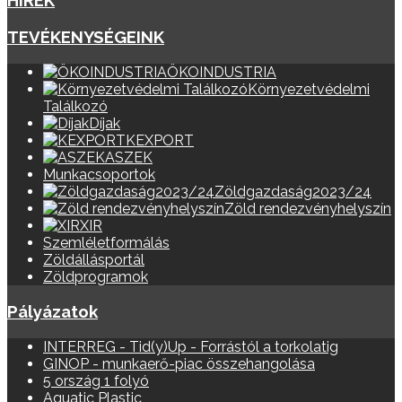
HÍREK
TEVÉKENYSÉGEINK
ÖKOINDUSTRIA
Környezetvédelmi
Találkozó
Díjak
KEXPORT
ASZEK
Munkacsoportok
Zöldgazdaság2023/24
Zöld rendezvényhelyszín
XIR
Szemléletformálás
Zöldállásportál
Zöldprogramok
Pályázatok
INTERREG - Tid(y)Up - Forrástól a torkolatig
GINOP - munkaerő-piac összehangolása
5 ország 1 folyó
Aquatic Plastic