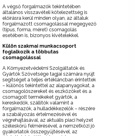
A végső forgalmazók tekintetében
általános visszavételi kötelezettség is
előírásra kerül minden olyan, az általuk
forgalmazott csomagolással megegyező
(típus, forma, méret) csomagolás
esetében is, bizonyos kivételekkel.
Külön szakmai munkacsoport
foglalkozik a többutas
csomagolással
A Környezetvédelmi Szolgáltatók és
Gyártók Szövetsége tagjai számára nyújt
segítséget a teljes értékláncban érintettek
– különös tekintettel az alapanyagokat, a
csomagolószereket és eszközöket és a
csomagolt termékeket gyártók, a
kereskedők, szállítók valamint a
forgalmazók, a hulladékkezelők – részére
a szabályozás értelmezésével és
végrehajtásával, az aktuális piaci helyzet
széleskörű felmérésével, a nemzetközi jó
gyakorlatok összegyűjtésével, az