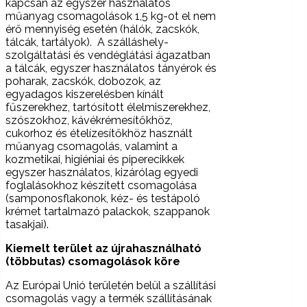
kapcsán az egyszer használatos
műanyag csomagolások 1,5 kg-ot el nem
érő mennyiség esetén (hálók, zacskók,
tálcák, tartályok). A szálláshely-
szolgáltatási és vendéglátási ágazatban
a tálcák, egyszer használatos tányérok és
poharak, zacskók, dobozok, az
egyadagos kiszerelésben kínált
fűszerekhez, tartósított élelmiszerekhez,
szószokhoz, kávékrémesítőkhöz,
cukorhoz és ételízesítőkhöz használt
műanyag csomagolás, valamint a
kozmetikai, higiéniai és piperecikkek
egyszer használatos, kizárólag egyedi
foglalásokhoz készített csomagolása
(samponosflakonok, kéz- és testápoló
krémet tartalmazó palackok, szappanok
tasakjai).
Kiemelt terület az újrahasználható
(többutas) csomagolások köre
Az Európai Unió területén belül a szállítási
csomagolás vagy a termék szállításának