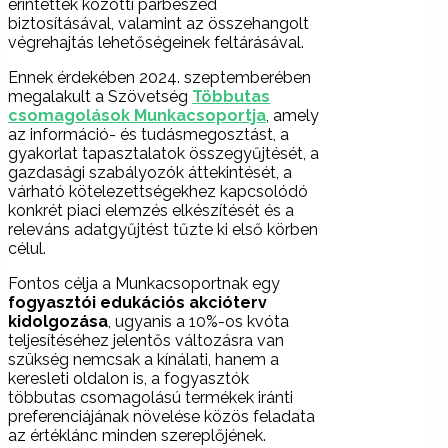
érintettek közötti párbeszéd
biztosításával, valamint az összehangolt
végrehajtás lehetőségeinek feltárásával.
Ennek érdekében 2024. szeptemberében
megalakult a Szövetség
Többutas
csomagolások Munkacsoportja
, amely
az információ- és tudásmegosztást, a
gyakorlat tapasztalatok összegyűjtését, a
gazdasági szabályozók áttekintését, a
várható kötelezettségekhez kapcsolódó
konkrét piaci elemzés elkészítését és a
releváns adatgyűjtést tűzte ki első körben
célul.
Fontos célja a Munkacsoportnak egy
fogyasztói edukációs akcióterv
kidolgozása
, ugyanis a 10%-os kvóta
teljesítéséhez jelentős változásra van
szükség nemcsak a kínálati, hanem a
keresleti oldalon is, a fogyasztók
többutas csomagolású termékek iránti
preferenciájának növelése közös feladata
az értéklánc minden szereplőjének.