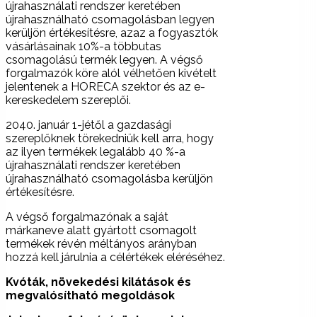
újrahasználati rendszer keretében
újrahasználható csomagolásban legyen
kerüljön értékesítésre, azaz a fogyasztók
vásárlásainak 10%-a többutas
csomagolású termék legyen. A végső
forgalmazók köre alól vélhetően kivételt
jelentenek a HORECA szektor és az e-
kereskedelem szereplői.
2040. január 1-jétől a gazdasági
szereplőknek törekedniük kell arra, hogy
az ilyen termékek legalább 40 %-a
újrahasználati rendszer keretében
újrahasználható csomagolásba kerüljön
értékesítésre.
A végső forgalmazónak a saját
márkaneve alatt gyártott csomagolt
termékek révén méltányos arányban
hozzá kell járulnia a célértékek eléréséhez.
Kvóták, növekedési kilátások és
megvalósítható megoldások