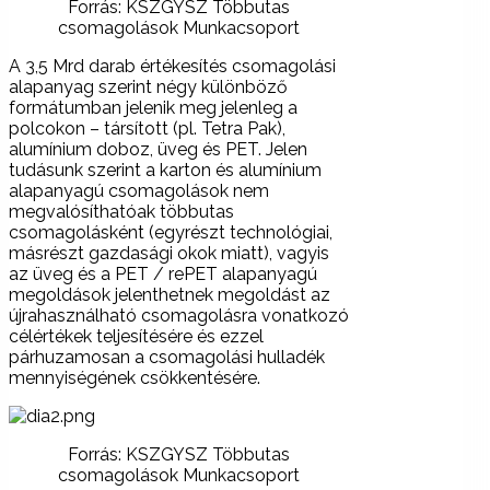
Forrás: KSZGYSZ Többutas
csomagolások Munkacsoport
A 3,5 Mrd darab értékesítés csomagolási
alapanyag szerint négy különböző
formátumban jelenik meg jelenleg a
polcokon – társított (pl. Tetra Pak),
alumínium doboz, üveg és PET. Jelen
tudásunk szerint a karton és alumínium
alapanyagú csomagolások nem
megvalósíthatóak többutas
csomagolásként (egyrészt technológiai,
másrészt gazdasági okok miatt), vagyis
az üveg és a PET / rePET alapanyagú
megoldások jelenthetnek megoldást az
újrahasználható csomagolásra vonatkozó
célértékek teljesítésére és ezzel
párhuzamosan a csomagolási hulladék
mennyiségének csökkentésére.
Forrás: KSZGYSZ Többutas
csomagolások Munkacsoport