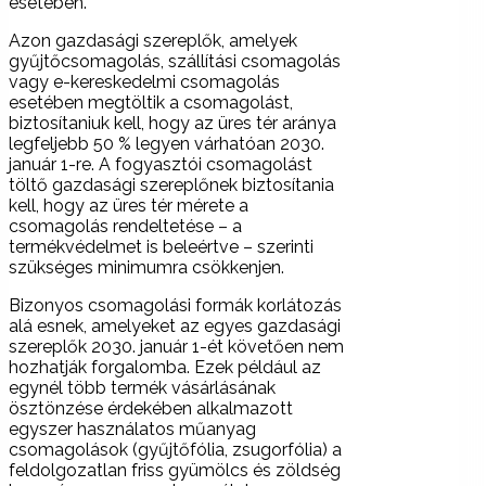
esetében.
Azon gazdasági szereplők, amelyek
gyűjtőcsomagolás, szállítási csomagolás
vagy e-kereskedelmi csomagolás
esetében megtöltik a csomagolást,
biztosítaniuk kell, hogy az üres tér aránya
legfeljebb 50 % legyen várhatóan 2030.
január 1-re. A fogyasztói csomagolást
töltő gazdasági szereplőnek biztosítania
kell, hogy az üres tér mérete a
csomagolás rendeltetése – a
termékvédelmet is beleértve – szerinti
szükséges minimumra csökkenjen.
Bizonyos csomagolási formák korlátozás
alá esnek, amelyeket az egyes gazdasági
szereplők 2030. január 1-ét követően nem
hozhatják forgalomba. Ezek például az
egynél több termék vásárlásának
ösztönzése érdekében alkalmazott
egyszer használatos műanyag
csomagolások (gyűjtőfólia, zsugorfólia) a
feldolgozatlan friss gyümölcs és zöldség