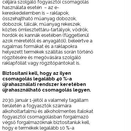
céljára szolgáló fogyasztói csomagolás
használata esetén – az e-
kereskedelemben is – raklapok,
összehajtható műanyag dobozok,
dobozok, tálcák, műanyag rekeszek,
köztes ömlesztettáru-tartályok, vödrök,
hordók és kannák esetében (függetlenül
azok méretétől és anyagától), beleértve a
rugalmas formákat és a raklapokra
helyezett termékek szállítás során történő
rögzítésére és megóvására szolgáló
raklapfóliát vagy rögzítőpántokat is.
Biztosítani kell, hogy
az ilyen
csomagolás legalább 40 %-a
újrahasználati rendszer keretében
újrahasználható csomagolás legyen.
2030. január 1-jétől a valamely tagállam
területén a fogyasztók számára
alkoholtartalmú és alkoholmentes italokat
fogyasztói csomagolásban forgalmazó
végső forgalmazóknak biztosítaniuk kell,
hogy e termékek legalább 10 %-a