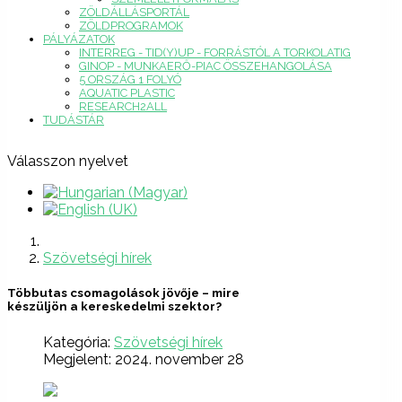
ZÖLDÁLLÁSPORTÁL
ZÖLDPROGRAMOK
PÁLYÁZATOK
INTERREG - TID(Y)UP - FORRÁSTÓL A TORKOLATIG
GINOP - MUNKAERŐ-PIAC ÖSSZEHANGOLÁSA
5 ORSZÁG 1 FOLYÓ
AQUATIC PLASTIC
RESEARCH2ALL
TUDÁSTÁR
Válasszon nyelvet
Szövetségi hírek
Többutas csomagolások jövője – mire
készüljön a kereskedelmi szektor?
Kategória:
Szövetségi hírek
Megjelent: 2024. november 28