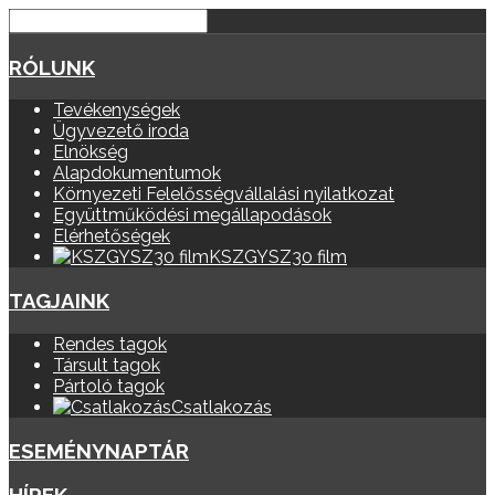
RÓLUNK
Tevékenységek
Ügyvezető iroda
Elnökség
Alapdokumentumok
Környezeti Felelősségvállalási nyilatkozat
Együttműködési megállapodások
Elérhetőségek
KSZGYSZ30 film
TAGJAINK
Rendes tagok
Társult tagok
Pártoló tagok
Csatlakozás
ESEMÉNYNAPTÁR