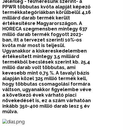
Jelenleg - felmérésünk szerint- a
PPWR többutas kvóta alapját képező
termékkategóriákban körülbelül 4,16
milliárd darab termék került
értékesítésre Magyarországon. A
HORECA szegmensben mintegy 637
millió darab termék fogyott 2023-
ban, itt a tervezet szerinti 10%-os
kvóta már most is teljesül.
Ugyanakkor a kiskereskedelemben
értékesített mintegy 3,5 milliárd
termékből becslések szerint kb. 25,4
millió darab volt többutas, ami
kevesebb mint 0,75 %. A tavalyi bázis
alapján közel 325 millió termék kell,
hogy többutas csomagolási formára
váltson, ugyanakkor figyelembe véve
a következő évek várható piaci
növekedését is, ez a szám várhatóan
inkább 350-400 millió darab lesz 5 év
múlva.