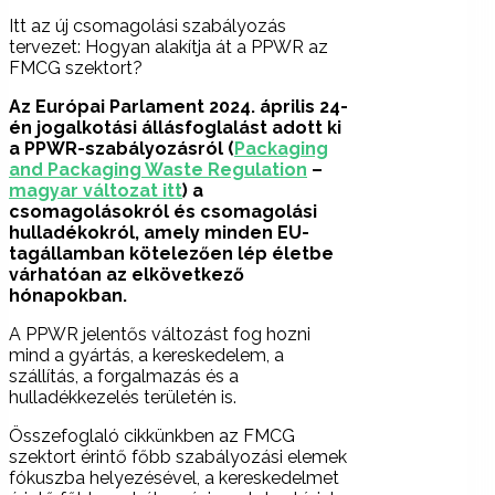
Itt az új csomagolási szabályozás
tervezet: Hogyan alakítja át a PPWR az
FMCG szektort?
Az Európai Parlament 2024. április 24-
én jogalkotási állásfoglalást adott ki
a PPWR-szabályozásról (
Packaging
and Packaging Waste Regulation
–
magyar változat itt
) a
csomagolásokról és csomagolási
hulladékokról, amely minden EU-
tagállamban kötelezően lép életbe
várhatóan az elkövetkező
hónapokban.
A PPWR jelentős változást fog hozni
mind a gyártás, a kereskedelem, a
szállítás, a forgalmazás és a
hulladékkezelés területén is.
Összefoglaló cikkünkben az FMCG
szektort érintő főbb szabályozási elemek
fókuszba helyezésével, a kereskedelmet