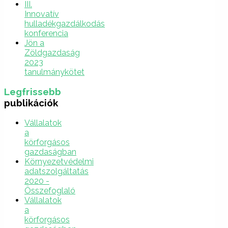
III.
Innovatív
hulladékgazdálkodás
konferencia
Jön a
Zöldgazdaság
2023
tanulmánykötet
Legfrissebb
publikációk
Vállalatok
a
körforgásos
gazdaságban
Környezetvédelmi
adatszolgáltatás
2020 -
Összefoglaló
Vállalatok
a
körforgásos