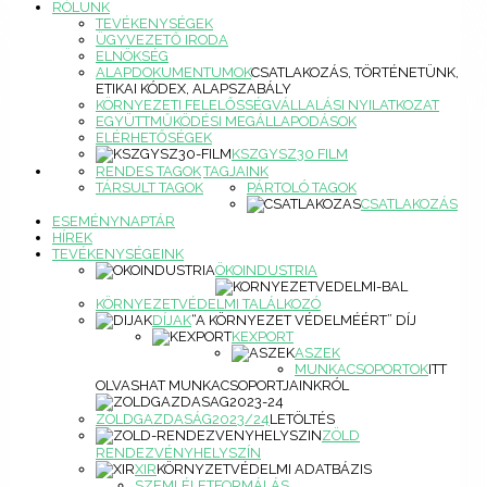
RÓLUNK
TEVÉKENYSÉGEK
ÜGYVEZETŐ IRODA
ELNÖKSÉG
ALAPDOKUMENTUMOK
CSATLAKOZÁS, TÖRTÉNETÜNK,
ETIKAI KÓDEX, ALAPSZABÁLY
KÖRNYEZETI FELELŐSSÉGVÁLLALÁSI NYILATKOZAT
EGYÜTTMŰKÖDÉSI MEGÁLLAPODÁSOK
ELÉRHETŐSÉGEK
KSZGYSZ30 FILM
RENDES TAGOK
TAGJAINK
TÁRSULT TAGOK
PÁRTOLÓ TAGOK
CSATLAKOZÁS
ESEMÉNYNAPTÁR
HÍREK
TEVÉKENYSÉGEINK
ÖKOINDUSTRIA
KÖRNYEZETVÉDELMI TALÁLKOZÓ
DÍJAK
“A KÖRNYEZET VÉDELMÉÉRT” DÍJ
KEXPORT
ASZEK
MUNKACSOPORTOK
ITT
OLVASHAT MUNKACSOPORTJAINKRÓL
ZÖLDGAZDASÁG2023/24
LETÖLTÉS
ZÖLD
RENDEZVÉNYHELYSZÍN
XIR
KÖRNYZETVÉDELMI ADATBÁZIS
SZEMLÉLETFORMÁLÁS