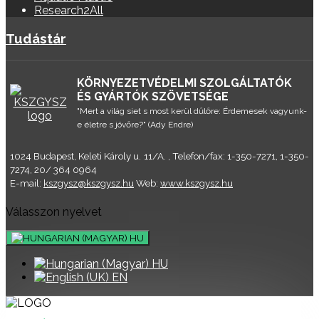
Research2All
Tudástár
KÖRNYEZETVÉDELMI SZOLGÁLTATÓK
ÉS GYÁRTÓK SZÖVETSÉGE
"Mert a világ siet s most kerül dűlőre: Érdemesek vagyunk-
e életre s jövőre?" (Ady Endre)
1024 Budapest, Keleti Károly u. 11/A. , Telefon/fax: 1-350-7271, 1-350-
7274, 20/ 364 0964
E-mail:
kszgysz@kszgysz.hu
Web:
www.kszgysz.hu
Válasszon nyelvet
HU
HU
EN