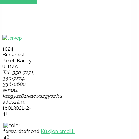
ÁLLÁSPORTÁL
Lépjen
velünk
kapcsolatba!
1024
Budapest,
Keleti Károly
u. 11/A.
Tel.: 350-7271,
350-7274,
336-0680
e-mail:
kszgysz(kukac)kszgysz.hu
adószám:
18013021-2-
41
Küldjön emailt!