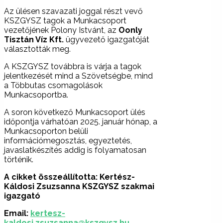
Az ülésen szavazati joggal részt vevő
KSZGYSZ tagok a Munkacsoport
vezetőjének Polony Istvánt, az
Oonly
Tisztán Víz Kft.
ügyvezető igazgatóját
választották meg.
A KSZGYSZ továbbra is várja a tagok
jelentkezését mind a Szövetségbe, mind
a Többutas csomagolások
Munkacsoportba.
A soron következő Munkacsoport ülés
időpontja várhatóan 2025. január hónap, a
Munkacsoporton belüli
információmegosztás, egyeztetés,
javaslatkészítés addig is folyamatosan
történik.
A cikket összeállította: Kertész-
Káldosi Zsuzsanna KSZGYSZ szakmai
igazgató
Email:
kertesz-
kaldosi.zsuzsanna@kszgysz.hu