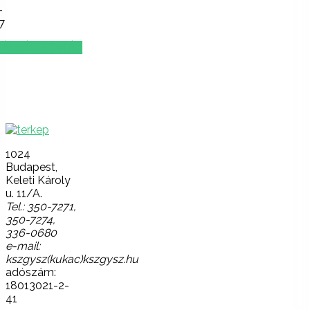
-
7
ÁLLÁSPORTÁL
Lépjen
velünk
kapcsolatba!
1024
Budapest,
Keleti Károly
u. 11/A.
Tel.: 350-7271,
350-7274,
336-0680
e-mail:
kszgysz(kukac)kszgysz.hu
adószám:
18013021-2-
41