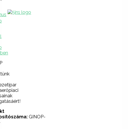
P
ktünk
ezetipar
erőpiaci
sainak
atásáért!
kt
osítószáma:
GINOP-
-