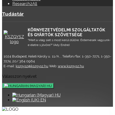
Research2All
Tudástár
KÖRNYEZETVÉDELMI SZOLGÁLTATÓK
ÉS GYÁRTÓK SZÖVETSÉGE
"Mert a világ siet s most kerül dűlőre: Érdemesek vagyunk-
e életre s jövőre?" (Ady Endre)
1024 Budapest, Keleti Károly u. 11/A. , Telefon/fax: 1-350-7271, 1-350-
7274, 20/ 364 0964
E-mail:
kszgysz@kszgysz.hu
Web:
www.kszgysz.hu
Válasszon nyelvet
HU
HU
EN