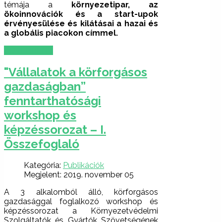
témája a
környezetipar, az
ökoinnovációk és a start-upok
érvényesülése és kilátásai a hazai és
a globális piacokon címmel.
BŐVEBBEN …
"Vállalatok a körforgásos
gazdaságban”
fenntarthatósági
workshop és
képzéssorozat – I.
Összefoglaló
Kategória:
Publikációk
Megjelent: 2019. november 05
A 3 alkalomból álló, körforgásos
gazdasággal foglalkozó workshop és
képzéssorozat a Környezetvédelmi
Szolgáltatók és Gyártók Szövetségének