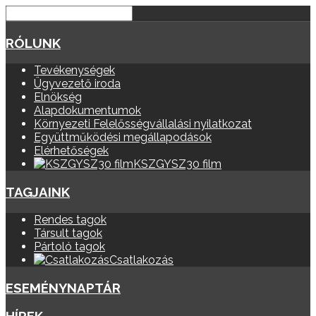
RÓLUNK
Tevékenységek
Ügyvezető iroda
Elnökség
Alapdokumentumok
Környezeti Felelősségvállalási nyilatkozat
Együttműködési megállapodások
Elérhetőségek
KSZGYSZ30 film
TAGJAINK
Rendes tagok
Társult tagok
Pártoló tagok
Csatlakozás
ESEMÉNYNAPTÁR