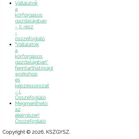
Vállalatok
a
körforgásos
gazdaságban
– II. rész
-
összefoglaló
"Vállalatok
a
körforgásos
gazdaságban”
fenntarthatósági
workshop
és
képzéssorozat
– I.
Összefoglaló
Megmenthető
az
élelmiszer!
Összefoglaló
Copyright © 2026. KSZGYSZ.