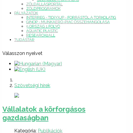
ZÖLDÁLLÁSPORTÁL
ZÖLDPROGRAMOK
PÁLYÁZATOK
INTERREG - TID(Y)UP - FORRÁSTÓL A TORKOLATIG
GINOP - MUNKAERŐ-PIAC ÖSSZEHANGOLÁSA
5 ORSZÁG 1 FOLYÓ
AQUATIC PLASTIC
RESEARCH2ALL
TUDÁSTÁR
Válasszon nyelvet
Szövetségi hírek
Vállalatok a körforgásos
gazdaságban
Kategória:
Publikációk