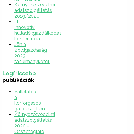
Környezetvédelmi
adatszolgáltatás
2019/2020
III.
Innovatív
hulladékgazdálkodás
konferencia
Jön a
Zöldgazdaság
2023
tanulmánykötet
Legfrissebb
publikációk
Vállalatok
a
körforgásos
gazdaságban
Környezetvédelmi
adatszolgáltatás
2020 -
Összefoglaló