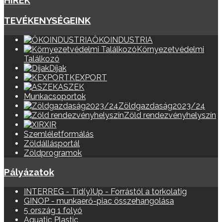
HÍREK
TEVÉKENYSÉGEINK
ÖKOINDUSTRIA
Környezetvédelmi
Találkozó
Díjak
KEXPORT
ASZEK
Munkacsoportok
Zöldgazdaság2023/24
Zöld rendezvényhelyszín
XIR
Szemléletformálás
Zöldállásportál
Zöldprogramok
Pályázatok
INTERREG - Tid(y)Up - Forrástól a torkolatig
GINOP - munkaerő-piac összehangolása
5 ország 1 folyó
Aquatic Plastic