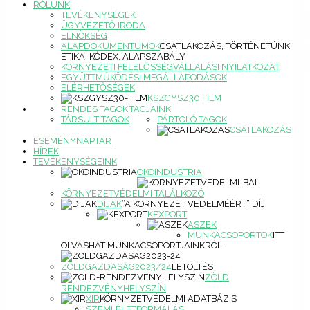
RÓLUNK
TEVÉKENYSÉGEK
ÜGYVEZETŐ IRODA
ELNÖKSÉG
ALAPDOKUMENTUMOK
CSATLAKOZÁS, TÖRTÉNETÜNK,
ETIKAI KÓDEX, ALAPSZABÁLY
KÖRNYEZETI FELELŐSSÉGVÁLLALÁSI NYILATKOZAT
EGYÜTTMŰKÖDÉSI MEGÁLLAPODÁSOK
ELÉRHETŐSÉGEK
KSZGYSZ30 FILM
RENDES TAGOK
TAGJAINK
TÁRSULT TAGOK
PÁRTOLÓ TAGOK
CSATLAKOZÁS
ESEMÉNYNAPTÁR
HÍREK
TEVÉKENYSÉGEINK
ÖKOINDUSTRIA
KÖRNYEZETVÉDELMI TALÁLKOZÓ
DÍJAK
“A KÖRNYEZET VÉDELMÉÉRT” DÍJ
KEXPORT
ASZEK
MUNKACSOPORTOK
ITT
OLVASHAT MUNKACSOPORTJAINKRÓL
ZÖLDGAZDASÁG2023/24
LETÖLTÉS
ZÖLD
RENDEZVÉNYHELYSZÍN
XIR
KÖRNYZETVÉDELMI ADATBÁZIS
SZEMLÉLETFORMÁLÁS