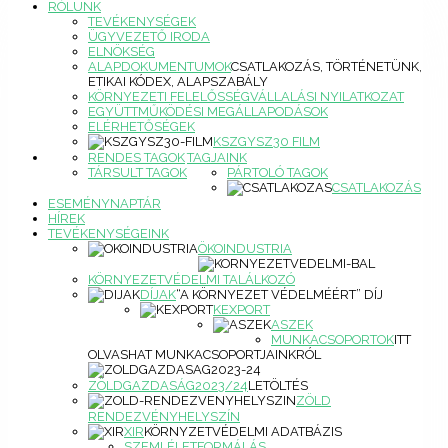
RÓLUNK
TEVÉKENYSÉGEK
ÜGYVEZETŐ IRODA
ELNÖKSÉG
ALAPDOKUMENTUMOK
CSATLAKOZÁS, TÖRTÉNETÜNK,
ETIKAI KÓDEX, ALAPSZABÁLY
KÖRNYEZETI FELELŐSSÉGVÁLLALÁSI NYILATKOZAT
EGYÜTTMŰKÖDÉSI MEGÁLLAPODÁSOK
ELÉRHETŐSÉGEK
KSZGYSZ30 FILM
RENDES TAGOK
TAGJAINK
TÁRSULT TAGOK
PÁRTOLÓ TAGOK
CSATLAKOZÁS
ESEMÉNYNAPTÁR
HÍREK
TEVÉKENYSÉGEINK
ÖKOINDUSTRIA
KÖRNYEZETVÉDELMI TALÁLKOZÓ
DÍJAK
“A KÖRNYEZET VÉDELMÉÉRT” DÍJ
KEXPORT
ASZEK
MUNKACSOPORTOK
ITT
OLVASHAT MUNKACSOPORTJAINKRÓL
ZÖLDGAZDASÁG2023/24
LETÖLTÉS
ZÖLD
RENDEZVÉNYHELYSZÍN
XIR
KÖRNYZETVÉDELMI ADATBÁZIS
SZEMLÉLETFORMÁLÁS