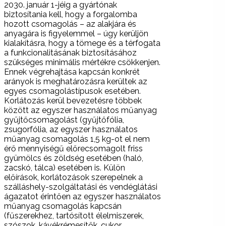
2030. január 1-jéig a gyártónak
biztosítania kell, hogy a forgalomba
hozott csomagolás – az alakjára és
anyagára is figyelemmel – úgy kerüljön
kialakításra, hogy a tömege és a térfogata
a funkcionalitásának biztosításához
szükséges minimális mértékre csökkenjen.
Ennek végrehajtása kapcsán konkrét
arányok is meghatározásra kerültek az
egyes csomagolástípusok esetében.
Korlátozás kerül bevezetésre többek
között az egyszer használatos műanyag
gyűjtőcsomagolást (gyűjtőfólia,
zsugorfólia, az egyszer használatos
műanyag csomagolás 1,5 kg-ot el nem
érő mennyiségű előrecsomagolt friss
gyümölcs és zöldség esetében (haló,
zacskó, tálca) esetében is. Külön
előírások, korlátozások szerepelnek a
szálláshely-szolgáltatási és vendéglátási
ágazatot érintően az egyszer használatos
műanyag csomagolás kapcsán
(fűszerekhez, tartósított élelmiszerek,
szószok, kávékrémesítők, cukor,