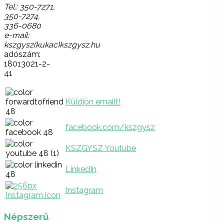
Tel.: 350-7271,
350-7274,
336-0680
e-mail:
kszgysz(kukac)kszgysz.hu
adószám:
18013021-2-
41
Küldjön emailt!
facebook.com/kszgysz
KSZGYSZ Youtube
LinkedIn
Instagram
Népszerű