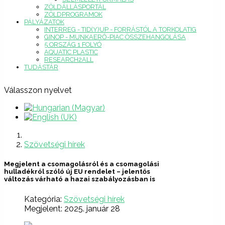
ZÖLDÁLLÁSPORTÁL
ZÖLDPROGRAMOK
PÁLYÁZATOK
INTERREG - TID(Y)UP - FORRÁSTÓL A TORKOLATIG
GINOP - MUNKAERŐ-PIAC ÖSSZEHANGOLÁSA
5 ORSZÁG 1 FOLYÓ
AQUATIC PLASTIC
RESEARCH2ALL
TUDÁSTÁR
Válasszon nyelvet
Szövetségi hírek
Megjelent a csomagolásról és a csomagolási
hulladékról szóló új EU rendelet – jelentős
változás várható a hazai szabályozásban is
Kategória:
Szövetségi hírek
Megjelent: 2025. január 28