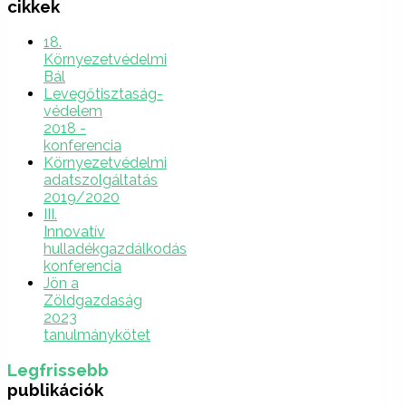
cikkek
18.
Környezetvédelmi
Bál
Levegőtisztaság-
védelem
2018 -
konferencia
Környezetvédelmi
adatszolgáltatás
2019/2020
III.
Innovatív
hulladékgazdálkodás
konferencia
Jön a
Zöldgazdaság
2023
tanulmánykötet
Legfrissebb
publikációk