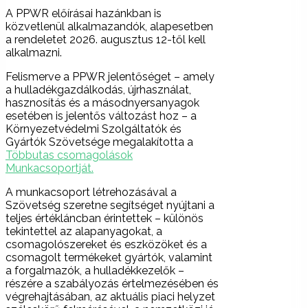
A PPWR előírásai hazánkban is
közvetlenül alkalmazandók, alapesetben
a rendeletet 2026. augusztus 12-től kell
alkalmazni.
Felismerve a PPWR jelentőséget – amely
a hulladékgazdálkodás, újrhasználat,
hasznosítás és a másodnyersanyagok
esetében is jelentős változást hoz – a
Környezetvédelmi Szolgáltatók és
Gyártók Szövetsége megalakította a
Többutas csomagolások
Munkacsoportját.
A munkacsoport létrehozásával a
Szövetség szeretne segítséget nyújtani a
teljes értékláncban érintettek – különös
tekintettel az alapanyagokat, a
csomagolószereket és eszközöket és a
csomagolt termékeket gyártók, valamint
a forgalmazók, a hulladékkezelők –
részére a szabályozás értelmezésében és
végrehajtásában, az aktuális piaci helyzet