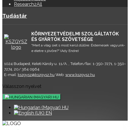
Research2All
Tudástár
KÖRNYEZETVÉDELMI SZOLGÁLTATÓK
ÉS GYÁRTÓK SZÖVETSÉGE
"Mert a világ siet s most kerül dűlőre: Érdemesek vagyunk-
e életre s jövőre?" (Ady Endre)
1024 Budapest, Keleti Károly u. 11/A. , Telefon/fax: 1-350-7271, 1-350-
7274, 20/ 364 0964
E-mail:
kszgysz@kszgysz.hu
Web:
www.kszgysz.hu
Válasszon nyelvet
HU
HU
EN