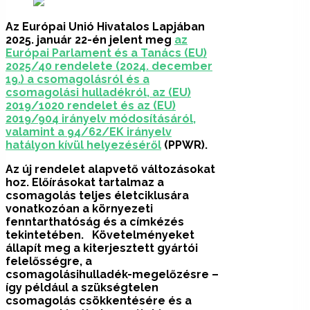
Az Európai Unió Hivatalos Lapjában
2025. január 22-én jelent meg
az
Európai Parlament és a Tanács (EU)
2025/40 rendelete (2024. december
19.) a csomagolásról és a
csomagolási hulladékról, az (EU)
2019/1020 rendelet és az (EU)
2019/904 irányelv módosításáról,
valamint a 94/62/EK irányelv
hatályon kívül helyezéséről
(PPWR).
Az új rendelet alapvető változásokat
hoz. Előírásokat tartalmaz a
csomagolás teljes életciklusára
vonatkozóan a környezeti
fenntarthatóság és a címkézés
tekintetében. Követelményeket
állapít meg a kiterjesztett gyártói
felelősségre, a
csomagolásihulladék-megelőzésre –
így például a szükségtelen
csomagolás csökkentésére és a