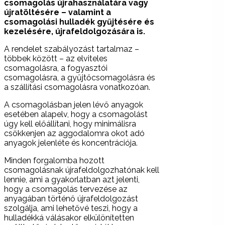
csomagolás újrahasználatára vagy
újratöltésére – valamint a
csomagolási hulladék gyűjtésére és
kezelésére, újrafeldolgozására is.
A rendelet szabályozást tartalmaz –
többek között – az elviteles
csomagolásra, a fogyasztói
csomagolásra, a gyűjtőcsomagolásra és
a szállítási csomagolásra vonatkozóan.
A csomagolásban jelen lévő anyagok
esetében alapelv, hogy a csomagolást
úgy kell előállítani, hogy minimálisra
csökkenjen az aggodalomra okot adó
anyagok jelenléte és koncentrációja.
Minden forgalomba hozott
csomagolásnak újrafeldolgozhatónak kell
lennie, ami a gyakorlatban azt jelenti,
hogy a csomagolás tervezése az
anyagában történő újrafeldolgozást
szolgálja, ami lehetővé teszi, hogy a
hulladékká válásakor elkülönítetten