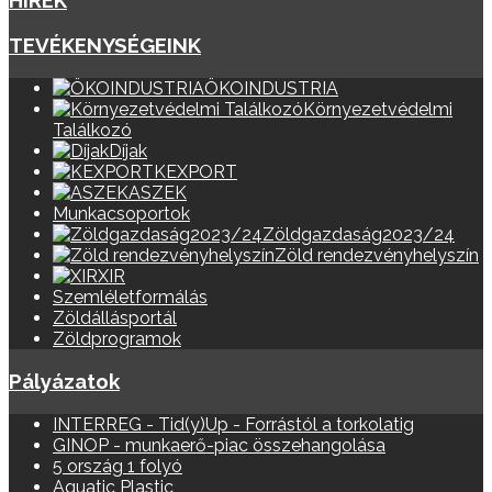
HÍREK
TEVÉKENYSÉGEINK
ÖKOINDUSTRIA
Környezetvédelmi
Találkozó
Díjak
KEXPORT
ASZEK
Munkacsoportok
Zöldgazdaság2023/24
Zöld rendezvényhelyszín
XIR
Szemléletformálás
Zöldállásportál
Zöldprogramok
Pályázatok
INTERREG - Tid(y)Up - Forrástól a torkolatig
GINOP - munkaerő-piac összehangolása
5 ország 1 folyó
Aquatic Plastic