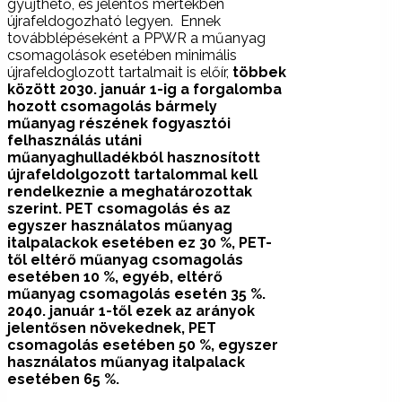
gyűjthető, és jelentős mértékben
újrafeldogozható legyen. Ennek
továbblépéseként a PPWR a műanyag
csomagolások esetében minimális
újrafeldoglozott tartalmait is előír,
többek
között 2030. január 1-ig a forgalomba
hozott csomagolás bármely
műanyag részének fogyasztói
felhasználás utáni
műanyaghulladékból hasznosított
újrafeldolgozott tartalommal kell
rendelkeznie a meghatározottak
szerint. PET csomagolás és az
egyszer használatos műanyag
italpalackok esetében ez 30 %, PET-
től eltérő műanyag csomagolás
esetében 10 %, egyéb, eltérő
műanyag csomagolás esetén 35 %.
2040. január 1-től ezek az arányok
jelentősen növekednek, PET
csomagolás esetében 50 %, egyszer
használatos műanyag italpalack
esetében 65 %.