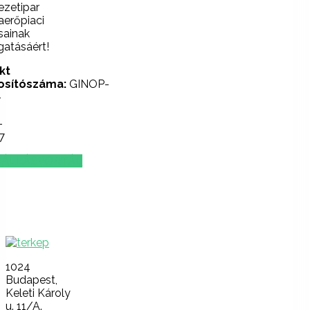
ezetipar
erőpiaci
sainak
atásáért!
kt
osítószáma:
GINOP-
-
-
7
ÁLLÁSPORTÁL
Lépjen
velünk
kapcsolatba!
1024
Budapest,
Keleti Károly
u. 11/A.