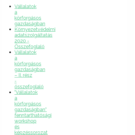
Vállalatok
a
körforgásos
gazdaságban
Környezetvédelmi
adatszolgáltatás
2020 -
Összefoglaló
Vállalatok
a
körforgásos
gazdaságban
– II. rész
-
összefoglaló
"Vállalatok
a
körforgásos
gazdaságban”
fenntarthatósági
workshop
és
képzéssorozat