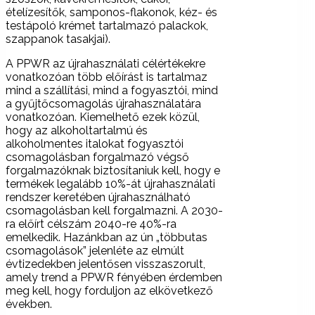
ételízesítők, samponos-flakonok, kéz- és
testápoló krémet tartalmazó palackok,
szappanok tasakjai).
A PPWR az újrahasználati célértékekre
vonatkozóan több előírást is tartalmaz
mind a szállítási, mind a fogyasztói, mind
a gyűjtőcsomagolás újrahasználatára
vonatkozóan. Kiemelhető ezek közül,
hogy az alkoholtartalmú és
alkoholmentes italokat fogyasztói
csomagolásban forgalmazó végső
forgalmazóknak biztosítaniuk kell, hogy e
termékek legalább 10%-át újrahasználati
rendszer keretében újrahasználható
csomagolásban kell forgalmazni. A 2030-
ra előírt célszám 2040-re 40%-ra
emelkedik. Hazánkban az ún „többutas
csomagolások” jelenléte az elmúlt
évtizedekben jelentősen visszaszorult,
amely trend a PPWR fényében érdemben
meg kell, hogy forduljon az elkövetkező
években.