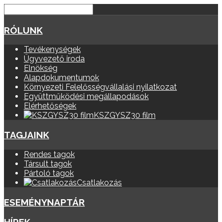
RÓLUNK
Tevékenységek
Ügyvezető iroda
Elnökség
Alapdokumentumok
Környezeti Felelősségvállalási nyilatkozat
Együttműködési megállapodások
Elérhetőségek
KSZGYSZ30 film
TAGJAINK
Rendes tagok
Társult tagok
Pártoló tagok
Csatlakozás
ESEMÉNYNAPTÁR