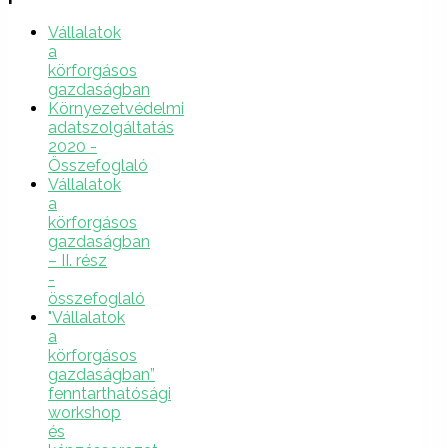
Vállalatok
a
körforgásos
gazdaságban
Környezetvédelmi
adatszolgáltatás
2020 -
Összefoglaló
Vállalatok
a
körforgásos
gazdaságban
– II. rész
-
összefoglaló
"Vállalatok
a
körforgásos
gazdaságban”
fenntarthatósági
workshop
és