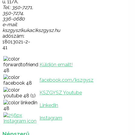
u. 11/A.
Tel.: 350-7271,
350-7274,
336-0680
e-mail:
kszgysz(kukac)kszgysz.hu
adószám:
18013021-2-
41
Küldjön emailt!
facebook.com/kszgysz
KSZGYSZ Youtube
LinkedIn
Instagram
Népszerű