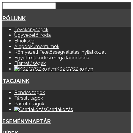
RÓLUNK
Tevékenységek
Ügyvezető iroda
Elnökség
Alapdokumentumok
Környezeti Felelősségvállalási nyilatkozat
Együttműködési megállapodások
Elérhetőségek
KSZGYSZ30 film
TAGJAINK
Rendes tagok
Társult tagok
Pártoló tagok
Csatlakozás
ESEMÉNYNAPTÁR