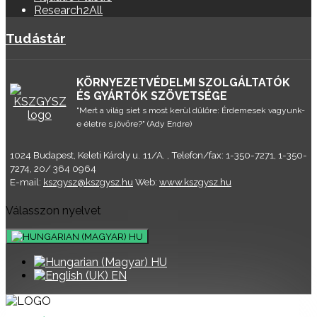
Research2All
Tudástár
KÖRNYEZETVÉDELMI SZOLGÁLTATÓK
ÉS GYÁRTÓK SZÖVETSÉGE
"Mert a világ siet s most kerül dűlőre: Érdemesek vagyunk-
e életre s jövőre?" (Ady Endre)
1024 Budapest, Keleti Károly u. 11/A. , Telefon/fax: 1-350-7271, 1-350-
7274, 20/ 364 0964
E-mail:
kszgysz@kszgysz.hu
Web:
www.kszgysz.hu
Válasszon nyelvet
HU
HU
EN