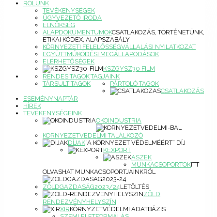
RÓLUNK
TEVÉKENYSÉGEK
ÜGYVEZETŐ IRODA
ELNÖKSÉG
ALAPDOKUMENTUMOK
CSATLAKOZÁS, TÖRTÉNETÜNK,
ETIKAI KÓDEX, ALAPSZABÁLY
KÖRNYEZETI FELELŐSSÉGVÁLLALÁSI NYILATKOZAT
EGYÜTTMŰKÖDÉSI MEGÁLLAPODÁSOK
ELÉRHETŐSÉGEK
KSZGYSZ30 FILM
RENDES TAGOK
TAGJAINK
TÁRSULT TAGOK
PÁRTOLÓ TAGOK
CSATLAKOZÁS
ESEMÉNYNAPTÁR
HÍREK
TEVÉKENYSÉGEINK
ÖKOINDUSTRIA
KÖRNYEZETVÉDELMI TALÁLKOZÓ
DÍJAK
“A KÖRNYEZET VÉDELMÉÉRT” DÍJ
KEXPORT
ASZEK
MUNKACSOPORTOK
ITT
OLVASHAT MUNKACSOPORTJAINKRÓL
ZÖLDGAZDASÁG2023/24
LETÖLTÉS
ZÖLD
RENDEZVÉNYHELYSZÍN
XIR
KÖRNYZETVÉDELMI ADATBÁZIS
SZEMLÉLETFORMÁLÁS