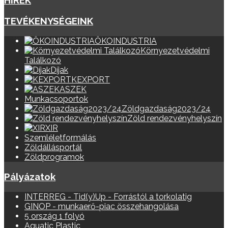
HÍREK
TEVÉKENYSÉGEINK
ÖKOINDUSTRIA
Környezetvédelmi
Találkozó
Díjak
KEXPORT
ASZEK
Munkacsoportok
Zöldgazdaság2023/24
Zöld rendezvényhelyszín
XIR
Szemléletformálás
Zöldállásportál
Zöldprogramok
Pályázatok
INTERREG - Tid(y)Up - Forrástól a torkolatig
GINOP - munkaerő-piac összehangolása
5 ország 1 folyó
Aquatic Plastic