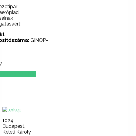
ezetipar
erőpiaci
sainak
atásáért!
kt
osítószáma:
GINOP-
-
-
7
ÁLLÁSPORTÁL
Lépjen
velünk
kapcsolatba!
1024
Budapest,
Keleti Károly