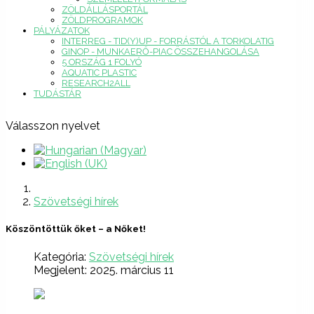
ZÖLDÁLLÁSPORTÁL
ZÖLDPROGRAMOK
PÁLYÁZATOK
INTERREG - TID(Y)UP - FORRÁSTÓL A TORKOLATIG
GINOP - MUNKAERŐ-PIAC ÖSSZEHANGOLÁSA
5 ORSZÁG 1 FOLYÓ
AQUATIC PLASTIC
RESEARCH2ALL
TUDÁSTÁR
Válasszon nyelvet
Szövetségi hírek
Köszöntöttük őket – a Nőket!
Kategória:
Szövetségi hírek
Megjelent: 2025. március 11