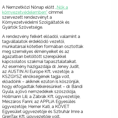
A Nemzetközi Nőnap előtt
„Nők a
környezetvédelemben”
címmel
szervezett rendezvényt a
Környezetvédelmi Szolgáltatók és
Gyártók Szövetsége.
A rendezvény felkért előadói, valamint a
tagvállalatok érdeklődő vezetői,
munkatársai kötetlen formában osztották
meg személyes élményeiket és az
ágazatban betöltött szerepükkel
kapcsolatos szakmai tapasztalataikat.
Az esemény házigazdája dr. Jeney Judit,
az AUSTIN AI Europe Kft. vezetője, a
KSZGYSZ elnökségének tagja volt,
előadóink – akiknek ezúton is köszönjük,
hogy elfogadták felkérésünket – dr. Bándi
Gyula, a jövő nemzedékek szószólója,
Hollmann Lili, a Zábrák Kft. ügyvezetője,
Mészáros Fanni, az APPLiA Egyesülés
ügyvezetője, Herner Kati, a KÖVET
Egyesület ügyvezetője és Sztruhár Imre a
GrenTax Kft. ügyvezetője volt.