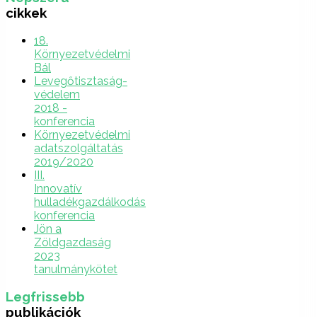
cikkek
18.
Környezetvédelmi
Bál
Levegőtisztaság-
védelem
2018 -
konferencia
Környezetvédelmi
adatszolgáltatás
2019/2020
III.
Innovatív
hulladékgazdálkodás
konferencia
Jön a
Zöldgazdaság
2023
tanulmánykötet
Legfrissebb
publikációk