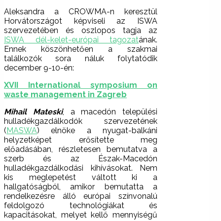
Aleksandra a CROWMA-n keresztül
Horvátországot képviseli az ISWA
szervezetében és oszlopos tagja az
ISWA dél-kelet-európai tagozat
ának.
Ennek köszönhetően a szakmai
találkozók sora náluk folytatódik
december 9-10-én:
XVII International symposium on
waste management in Zagreb
Mihail Mateski
, a macedón települési
hulladékgazdálkodók szervezetének
(
MASWA
) elnöke a nyugat-balkáni
helyzetképet erősítette meg
előadásában, részletesen bemutatva a
szerb és az Észak-Macedón
hulladékgazdálkodási kihívásokat. Nem
kis meglepetést váltott ki a
hallgatóságból, amikor bemutatta a
rendelkezésre álló európai színvonalú
feldolgozó technológiákat és
kapacitásokat, melyet kellő mennyiségű