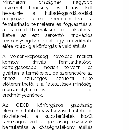
Mindhárom országnak nagyobb
figyelmet, hangsúlyt és forrást kell
helyeznie a hulladékgazdálkodást
megelőző üzleti megoldásokra, a
fenntartható termelésre és fogyasztásra,
a szemléletformálásra és oktatásra,
illetve az ezt serkentő innovációs
tevékenységekre. Csak így mozdítható
előre 2040-ig a körforgásra való átállás.
A versenyképesség növelése mellett
komoly kihívás fenntarthatóbb,
körforgásosabb módon tervezni és
gyártani a termékeket, de szerencsére az
ehhez szükséges szellemi tőke
előteremthető, s a fejlesztések minőségi
munkahelyteremtést is
eredményeznének.
Az OECD körforgásos gazdaság
elemzője több beavatkozási területet is
részletezett, a kulcsterületek közül
tanulságos volt a gazdasági eszközök
bemutatása a költséghatékony átállás