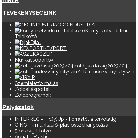
HÍREK
TEVÉKENYSÉGEINK
ÖKOINDUSTRIA
Környezetvédelmi
Találkozó
Díjak
KEXPORT
ASZEK
Munkacsoportok
Zöldgazdaság2023/24
Zöld rendezvényhelyszín
XIR
Szemléletformálás
Zöldállásportál
Zöldprogramok
Pályázatok
INTERREG - Tid(y)Up - Forrástól a torkolatig
GINOP - munkaerő-piac összehangolása
5 ország 1 folyó
Aquatic Plastic