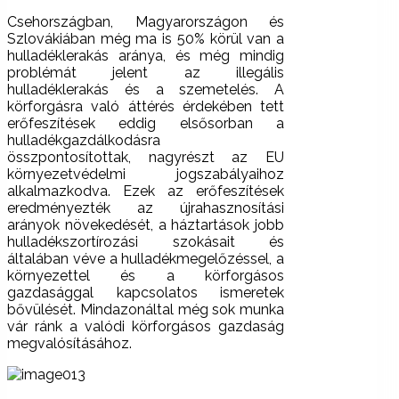
Csehországban, Magyarországon és
Szlovákiában még ma is 50% körül van a
hulladéklerakás aránya, és még mindig
problémát jelent az illegális
hulladéklerakás és a szemetelés. A
körforgásra való áttérés érdekében tett
erőfeszítések eddig elsősorban a
hulladékgazdálkodásra
összpontosítottak, nagyrészt az EU
környezetvédelmi jogszabályaihoz
alkalmazkodva. Ezek az erőfeszítések
eredményezték az újrahasznosítási
arányok növekedését, a háztartások jobb
hulladékszortírozási szokásait és
általában véve a hulladékmegelőzéssel, a
környezettel és a körforgásos
gazdasággal kapcsolatos ismeretek
bővülését. Mindazonáltal még sok munka
vár ránk a valódi körforgásos gazdaság
megvalósításához.