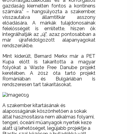
erőforrásgazdálkodás és a körforgásos
gazdaság kiemelten fontos a kontinens
számára.” – hangsúlyozta a szakember,
visszautalva államtitkár asszony
előadására. A márkák tulajdonosainak
felelősségét is említette, hiszen ők
integrálhatják az „új”, azaz pontosabban a
már újrafeldolgozott alapanyagokat
rendszerükbe.
Mint kiderült, Bernard Merkx már a PET
Kupa előtt is takarította a magyar
folyókat a Waste Free Danube projekt
keretében. A 2012 óta tartó projekt
Romániában és Bulgáriában is
rendszeresen tart takarításokat.
A szakember kitartásának és
alaposságának köszönhetően a sokak
által hasznosításra nem alkalmas folyami,
tengeri, óceáni műanyagok nyertek keze
alatt új lehetőséget, legújabb projektje a
Plastix-szal közösen a hulladékká vált