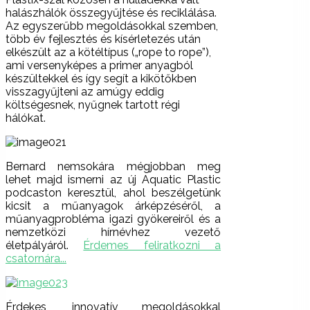
halászhálók összegyűjtése és reciklálása.
Az egyszerűbb megoldásokkal szemben,
több év fejlesztés és kísérletezés után
elkészült az a kötéltípus („rope to rope”),
ami versenyképes a primer anyagból
készültekkel és így segít a kikötőkben
visszagyűjteni az amúgy eddig
költségesnek, nyűgnek tartott régi
hálókat.
Bernard nemsokára mégjobban meg
lehet majd ismerni az új Aquatic Plastic
podcaston keresztül, ahol beszélgetünk
kicsit a műanyagok árképzéséről, a
műanyagprobléma igazi gyökereiről és a
nemzetközi hírnévhez vezető
életpályáról.
Érdemes feliratkozni a
csatornára...
Érdekes, innovatív megoldásokkal