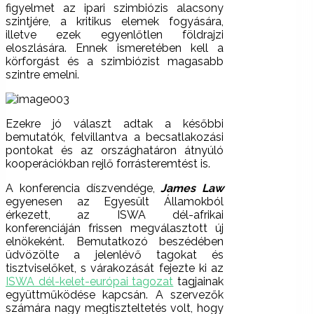
figyelmet az ipari szimbiózis alacsony
szintjére, a kritikus elemek fogyására,
illetve ezek egyenlőtlen földrajzi
eloszlására. Ennek ismeretében kell a
körforgást és a szimbiózist magasabb
szintre emelni.
Ezekre jó választ adtak a későbbi
bemutatók, felvillantva a becsatlakozási
pontokat és az országhatáron átnyúló
kooperációkban rejlő forrásteremtést is.
A konferencia díszvendége,
James Law
egyenesen az Egyesült Államokból
érkezett, az ISWA dél-afrikai
konferenciáján frissen megválasztott új
elnökeként. Bemutatkozó beszédében
üdvözölte a jelenlévő tagokat és
tisztviselőket, s várakozását fejezte ki az
ISWA dél-kelet-európai tagozat
tagjainak
együttműködése kapcsán. A szervezők
számára nagy megtiszteltetés volt, hogy