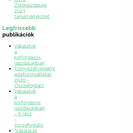
Zöldgazdaság
2023
tanulmánykötet
Legfrissebb
publikációk
Vállalatok
a
körforgásos
gazdaságban
Környezetvédelmi
adatszolgáltatás
2020 -
Összefoglaló
Vállalatok
a
körforgásos
gazdaságban
– II. rész
-
összefoglaló
"Vállalatok