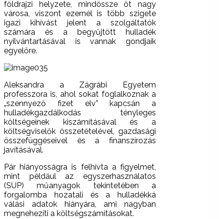
földrajzi helyzete, mindössze öt nagy
városa, viszont ezernél is több szigete
igazi kihívást jelent a szolgáltatók
számára és a begyűjtött hulladék
nyilvántartásával is vannak gondjaik
egyelőre.
Aleksandra a Zágrábi Egyetem
professzora is, ahol sokat foglalkoznak a
„szennyező fizet elv” kapcsán a
hulladékgazdálkodás tényleges
költségeinek kiszámításával és a
költségviselők összetételével, gazdasági
összefüggéseivel és a finanszírozás
javításával.
Pár hiányosságra is felhívta a figyelmet,
mint például az egyszerhasználatos
(SUP) műanyagok tekintetében a
forgalomba hozatali és a hulladékká
válási adatok hiányára, ami nagyban
megnehezíti a költségszámításokat.