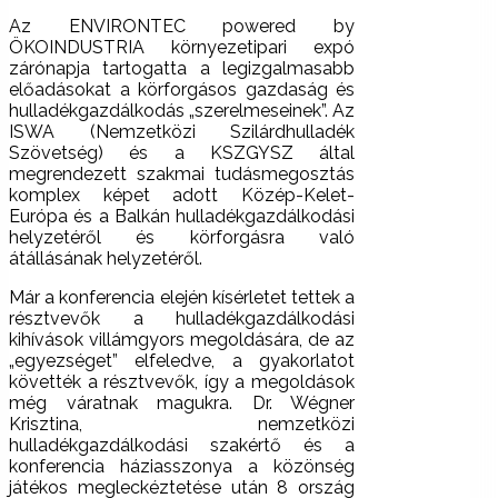
Az ENVIRONTEC powered by
ÖKOINDUSTRIA környezetipari expó
zárónapja tartogatta a legizgalmasabb
előadásokat a körforgásos gazdaság és
hulladékgazdálkodás „szerelmeseinek”. Az
ISWA (Nemzetközi Szilárdhulladék
Szövetség) és a KSZGYSZ által
megrendezett szakmai tudásmegosztás
komplex képet adott Közép-Kelet-
Európa és a Balkán hulladékgazdálkodási
helyzetéről és körforgásra való
átállásának helyzetéről.
Már a konferencia elején kísérletet tettek a
résztvevők a hulladékgazdálkodási
kihívások villámgyors megoldására, de az
„egyezséget” elfeledve, a gyakorlatot
követték a résztvevők, így a megoldások
még váratnak magukra. Dr. Wégner
Krisztina, nemzetközi
hulladékgazdálkodási szakértő és a
konferencia háziasszonya a közönség
játékos megleckéztetése után 8 ország