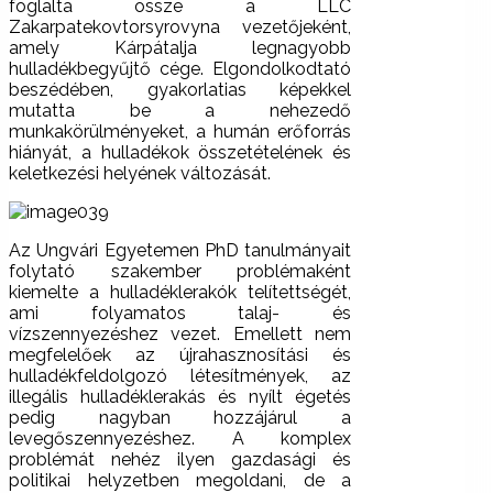
foglalta össze a LLC
Zakarpatekovtorsyrovyna vezetőjeként,
amely Kárpátalja legnagyobb
hulladékbegyűjtő cége. Elgondolkodtató
beszédében, gyakorlatias képekkel
mutatta be a nehezedő
munkakörülményeket, a humán erőforrás
hiányát, a hulladékok összetételének és
keletkezési helyének változását.
Az Ungvári Egyetemen PhD tanulmányait
folytató szakember problémaként
kiemelte a hulladéklerakók telítettségét,
ami folyamatos talaj- és
vízszennyezéshez vezet. Emellett nem
megfelelőek az újrahasznosítási és
hulladékfeldolgozó létesítmények, az
illegális hulladéklerakás és nyílt égetés
pedig nagyban hozzájárul a
levegőszennyezéshez. A komplex
problémát nehéz ilyen gazdasági és
politikai helyzetben megoldani, de a