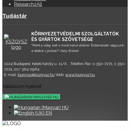
Research2All
Tudástár
KÖRNYEZETVÉDELMI SZOLGÁLTATÓK
ÉS GYÁRTÓK SZÖVETSÉGE
"Mert a világ siet s most kerül dűlőre: Érdemesek vagyunk-
e életre s jövőre?" (Ady Endre)
1024 Budapest, Keleti Károly u. 11/A. , Telefon/fax: 1-350-7271, 1-350-
7274, 20/ 364 0964
E-mail:
kszgysz@kszgysz.hu
Web:
www.kszgysz.hu
Válasszon nyelvet
HU
HU
EN