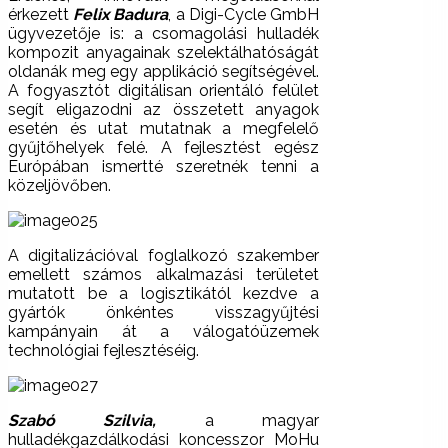
érkezett
Felix Badura
, a Digi-Cycle GmbH
ügyvezetője is: a csomagolási hulladék
kompozit anyagainak szelektálhatóságát
oldanák meg egy applikáció segítségével.
A fogyasztót digitálisan orientáló felület
segít eligazodni az összetett anyagok
esetén és utat mutatnak a megfelelő
gyűjtőhelyek felé. A fejlesztést egész
Európában ismertté szeretnék tenni a
közeljövőben.
A digitalizációval foglalkozó szakember
emellett számos alkalmazási területet
mutatott be a logisztikától kezdve a
gyártók önkéntes visszagyűjtési
kampányain át a válogatóüzemek
technológiai fejlesztéséig.
Szabó Szilvia,
a magyar
hulladékgazdálkodási koncesszor MoHu