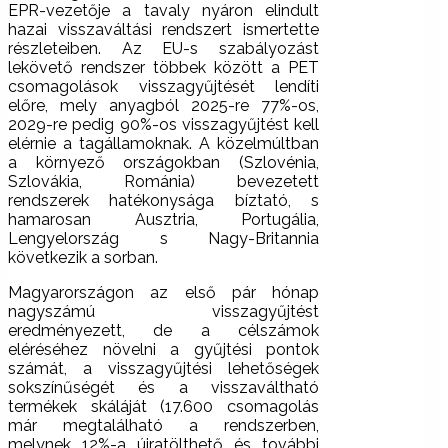
EPR-vezetője a tavaly nyáron elindult
hazai visszaváltási rendszert ismertette
részleteiben. Az EU-s szabályozást
lekövető rendszer többek között a PET
csomagolások visszagyűjtését lendíti
előre, mely anyagból 2025-re 77%-os,
2029-re pedig 90%-os visszagyűjtést kell
elérnie a tagállamoknak. A közelmúltban
a környező országokban (Szlovénia,
Szlovákia, Románia) bevezetett
rendszerek hatékonysága bíztató, s
hamarosan Ausztria, Portugália,
Lengyelország s Nagy-Britannia
következik a sorban.
Magyarországon az első pár hónap
nagyszámú visszagyűjtést
eredményezett, de a célszámok
eléréséhez növelni a gyűjtési pontok
számát, a visszagyűjtési lehetőségek
sokszínűségét és a visszaváltható
termékek skáláját (17.600 csomagolás
már megtalálható a rendszerben,
melynek 12%-a újratölthető és további