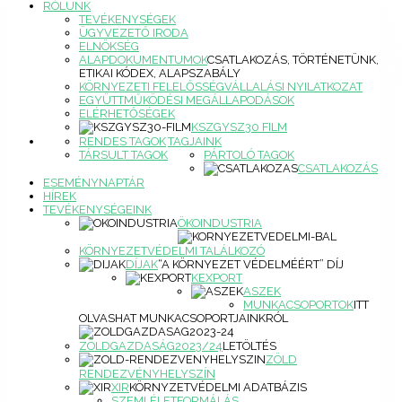
RÓLUNK
TEVÉKENYSÉGEK
ÜGYVEZETŐ IRODA
ELNÖKSÉG
ALAPDOKUMENTUMOK
CSATLAKOZÁS, TÖRTÉNETÜNK,
ETIKAI KÓDEX, ALAPSZABÁLY
KÖRNYEZETI FELELŐSSÉGVÁLLALÁSI NYILATKOZAT
EGYÜTTMŰKÖDÉSI MEGÁLLAPODÁSOK
ELÉRHETŐSÉGEK
KSZGYSZ30 FILM
RENDES TAGOK
TAGJAINK
TÁRSULT TAGOK
PÁRTOLÓ TAGOK
CSATLAKOZÁS
ESEMÉNYNAPTÁR
HÍREK
TEVÉKENYSÉGEINK
ÖKOINDUSTRIA
KÖRNYEZETVÉDELMI TALÁLKOZÓ
DÍJAK
“A KÖRNYEZET VÉDELMÉÉRT” DÍJ
KEXPORT
ASZEK
MUNKACSOPORTOK
ITT
OLVASHAT MUNKACSOPORTJAINKRÓL
ZÖLDGAZDASÁG2023/24
LETÖLTÉS
ZÖLD
RENDEZVÉNYHELYSZÍN
XIR
KÖRNYZETVÉDELMI ADATBÁZIS
SZEMLÉLETFORMÁLÁS