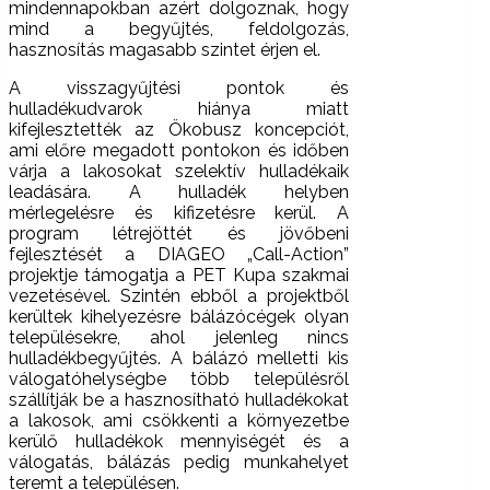
mindennapokban azért dolgoznak, hogy
mind a begyűjtés, feldolgozás,
hasznosítás magasabb szintet érjen el.
A visszagyűjtési pontok és
hulladékudvarok hiánya miatt
kifejlesztették az Ökobusz koncepciót,
ami előre megadott pontokon és időben
várja a lakosokat szelektív hulladékaik
leadására. A hulladék helyben
mérlegelésre és kifizetésre kerül. A
program létrejöttét és jövőbeni
fejlesztését a DIAGEO „Call-Action”
projektje támogatja a PET Kupa szakmai
vezetésével. Szintén ebből a projektből
kerültek kihelyezésre bálázócégek olyan
településekre, ahol jelenleg nincs
hulladékbegyűjtés. A bálázó melletti kis
válogatóhelységbe több településről
szállítják be a hasznosítható hulladékokat
a lakosok, ami csökkenti a környezetbe
kerülő hulladékok mennyiségét és a
válogatás, bálázás pedig munkahelyet
teremt a településen.