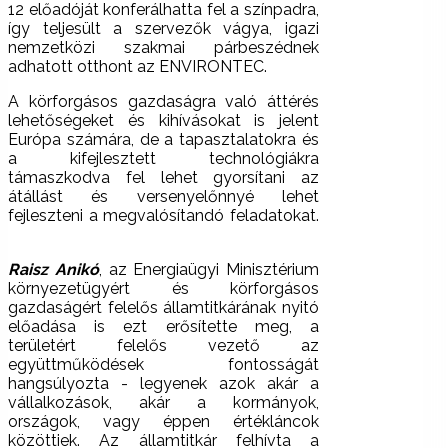
12 előadóját konferálhatta fel a színpadra,
így teljesült a szervezők vágya, igazi
nemzetközi szakmai párbeszédnek
adhatott otthont az ENVIRONTEC.
A körforgásos gazdaságra való áttérés
lehetőségeket és kihívásokat is jelent
Európa számára, de a tapasztalatokra és
a kifejlesztett technológiákra
támaszkodva fel lehet gyorsítani az
átállást és versenyelőnnyé lehet
fejleszteni a megvalósítandó feladatokat.
Raisz Anikó
, az Energiaügyi Minisztérium
környezetügyért és körforgásos
gazdaságért felelős államtitkárának nyitó
előadása is ezt erősítette meg, a
területért felelős vezető az
együttműködések fontosságát
hangsúlyozta - legyenek azok akár a
vállalkozások, akár a kormányok,
országok, vagy éppen értékláncok
közöttiek. Az államtitkár felhívta a