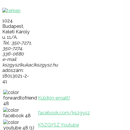
1024
Budapest,
Keleti Károly
u. 11/A.
Tel.: 350-7271,
350-7274,
336-0680
e-mail:
kszgysz(kukac)kszgysz.hu
adószám:
18013021-2-
41
Küldjön emailt!
facebook.com/kszgysz
KSZGYSZ Youtube