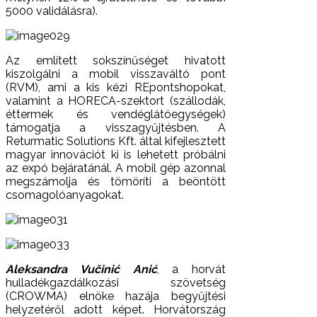
5000 validálásra).
Az említett sokszínűséget hivatott
kiszolgálni a mobil visszaváltó pont
(RVM), ami a kis kézi REpontshopokat,
valamint a HORECA-szektort (szállodák,
éttermek és vendéglátóegységek)
támogatja a visszagyűjtésben. A
Returmatic Solutions Kft. által kifejlesztett
magyar innovációt ki is lehetett próbálni
az expó bejáratánál. A mobil gép azonnal
megszámolja és tömöríti a beöntött
csomagolóanyagokat.
Aleksandra Vučinić Anić
, a horvát
hulladékgazdálkozási szövetség
(CROWMA) elnöke hazája begyűjtési
helyzetéről adott képet. Horvátország