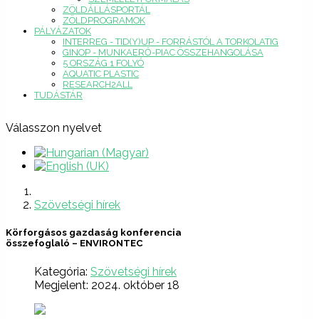
ZÖLDÁLLÁSPORTÁL
ZÖLDPROGRAMOK
PÁLYÁZATOK
INTERREG - TID(Y)UP - FORRÁSTÓL A TORKOLATIG
GINOP - MUNKAERŐ-PIAC ÖSSZEHANGOLÁSA
5 ORSZÁG 1 FOLYÓ
AQUATIC PLASTIC
RESEARCH2ALL
TUDÁSTÁR
Válasszon nyelvet
Szövetségi hírek
Körforgásos gazdaság konferencia
összefoglaló – ENVIRONTEC
Kategória:
Szövetségi hírek
Megjelent: 2024. október 18