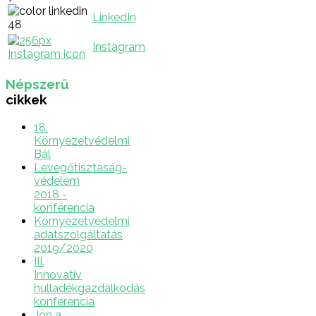
LinkedIn
Instagram
Népszerű
cikkek
18.
Környezetvédelmi
Bál
Levegőtisztaság-
védelem
2018 -
konferencia
Környezetvédelmi
adatszolgáltatás
2019/2020
III.
Innovatív
hulladékgazdálkodás
konferencia
Jön a