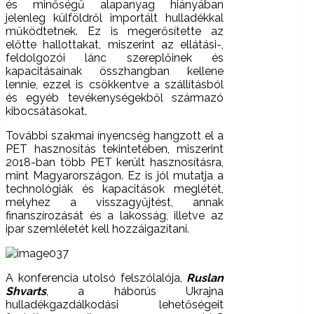
és minőségű alapanyag hiányában
jelenleg külföldről importált hulladékkal
működtetnek. Ez is megerősítette az
előtte hallottakat, miszerint az ellátási-,
feldolgozói lánc szereplőinek és
kapacitásainak összhangban kellene
lennie, ezzel is csökkentve a szállításból
és egyéb tevékenységekből származó
kibocsátásokat.
További szakmai ínyencség hangzott el a
PET hasznosítás tekintetében, miszerint
2018-ban több PET került hasznosításra,
mint Magyarországon. Ez is jól mutatja a
technológiák és kapacitások meglétét,
melyhez a visszagyűjtést, annak
finanszírozását és a lakosság, illetve az
ipar szemléletét kell hozzáigazítani.
A konferencia utolsó felszólalója,
Ruslan
Shvarts
, a háborús Ukrajna
hulladékgazdálkodási lehetőségeit