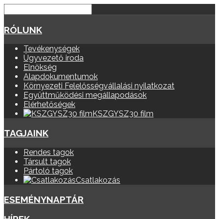
RÓLUNK
Tevékenységek
Ügyvezető iroda
Elnökség
Alapdokumentumok
Környezeti Felelősségvállalási nyilatkozat
Együttműködési megállapodások
Elérhetőségek
KSZGYSZ30 film
TAGJAINK
Rendes tagok
Társult tagok
Pártoló tagok
Csatlakozás
ESEMÉNYNAPTÁR