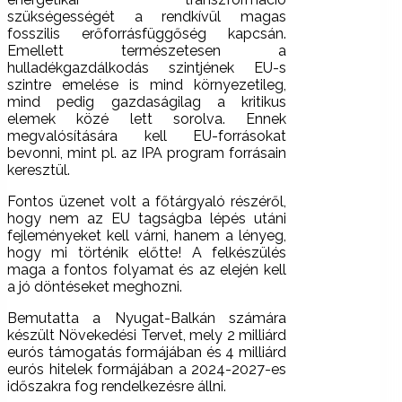
szükségességét a rendkívül magas
fosszilis erőforrásfüggőség kapcsán.
Emellett természetesen a
hulladékgazdálkodás szintjének EU-s
szintre emelése is mind környezetileg,
mind pedig gazdaságilag a kritikus
elemek közé lett sorolva. Ennek
megvalósítására kell EU-forrásokat
bevonni, mint pl. az IPA program forrásain
keresztül.
Fontos üzenet volt a főtárgyaló részéről,
hogy nem az EU tagságba lépés utáni
fejleményeket kell várni, hanem a lényeg,
hogy mi történik előtte! A felkészülés
maga a fontos folyamat és az elején kell
a jó döntéseket meghozni.
Bemutatta a Nyugat-Balkán számára
készült Növekedési Tervet, mely 2 milliárd
eurós támogatás formájában és 4 milliárd
eurós hitelek formájában a 2024-2027-es
időszakra fog rendelkezésre állni.