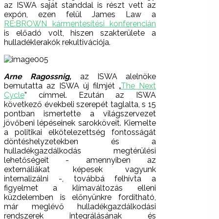
az ISWA saját standdal is részt vett az
expón, ezen felül James Law a
RE:BROWN kármentesítési konferencián
is előadó volt, hiszen szakterülete a
hulladéklerakók rekultivációja.
Arne Ragossnig,
az ISWA alelnöke
bemutatta az ISWA új filmjét „
The Next
Cycle
” címmel. Ezután az ISWA
következő évekbeli szerepét taglalta, s 15
pontban ismertette a világszervezet
jövőbeni lépéseinek sarokköveit. Kiemelte
a politikai elkötelezettség fontosságát
döntéshelyzetekben és a
hulladékgazdálkodás megtérülési
lehetőségeit - amennyiben az
externáliákat képesek vagyunk
internalizálni -, továbbá felhívta a
figyelmet a klímaváltozás elleni
küzdelemben is előnyünkre fordítható,
már meglévő hulladékgazdálkodási
rendszerek integrálásának és