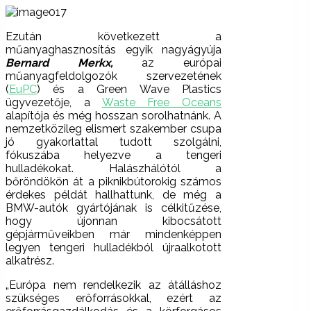
Ezután következett a
műanyaghasznosítás egyik nagyágyúja
Bernard Merkx,
az európai
műanyagfeldolgozók szervezetének
(
EuPC
) és a Green Wave Plastics
ügyvezetője, a
Waste Free Oceans
alapítója és még hosszan sorolhatnánk. A
nemzetközileg elismert szakember csupa
jó gyakorlattal tudott szolgálni,
fókuszába helyezve a tengeri
hulladékokat. Halászhálótól a
bőröndökön át a piknikbútorokig számos
érdekes példát hallhattunk, de még a
BMW-autók gyártójának is célkitűzése,
hogy újonnan kibocsátott
gépjárműveikben már mindenképpen
legyen tengeri hulladékból újraalkotott
alkatrész.
„Európa nem rendelkezik az átálláshoz
szükséges erőforrásokkal, ezért az