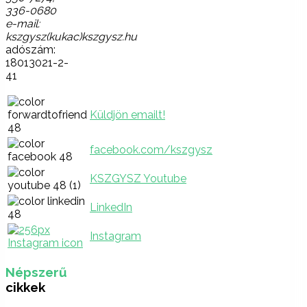
336-0680
e-mail:
kszgysz(kukac)kszgysz.hu
adószám:
18013021-2-
41
Küldjön emailt!
facebook.com/kszgysz
KSZGYSZ Youtube
LinkedIn
Instagram
Népszerű
cikkek