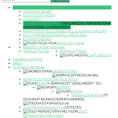
RÓLUNK
TEVÉKENYSÉGEK
ÜGYVEZETŐ IRODA
ELNÖKSÉG
ALAPDOKUMENTUMOK
CSATLAKOZÁS, TÖRTÉNETÜNK,
ETIKAI KÓDEX, ALAPSZABÁLY
KÖRNYEZETI FELELŐSSÉGVÁLLALÁSI NYILATKOZAT
EGYÜTTMŰKÖDÉSI MEGÁLLAPODÁSOK
ELÉRHETŐSÉGEK
KSZGYSZ30 FILM
RENDES TAGOK
TAGJAINK
TÁRSULT TAGOK
PÁRTOLÓ TAGOK
CSATLAKOZÁS
ESEMÉNYNAPTÁR
HÍREK
TEVÉKENYSÉGEINK
ÖKOINDUSTRIA
KÖRNYEZETVÉDELMI TALÁLKOZÓ
DÍJAK
“A KÖRNYEZET VÉDELMÉÉRT” DÍJ
KEXPORT
ASZEK
MUNKACSOPORTOK
ITT
OLVASHAT MUNKACSOPORTJAINKRÓL
ZÖLDGAZDASÁG2023/24
LETÖLTÉS
ZÖLD
RENDEZVÉNYHELYSZÍN