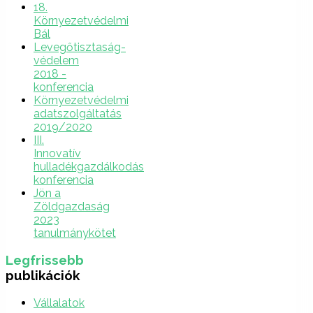
18.
Környezetvédelmi
Bál
Levegőtisztaság-
védelem
2018 -
konferencia
Környezetvédelmi
adatszolgáltatás
2019/2020
III.
Innovatív
hulladékgazdálkodás
konferencia
Jön a
Zöldgazdaság
2023
tanulmánykötet
Legfrissebb
publikációk
Vállalatok