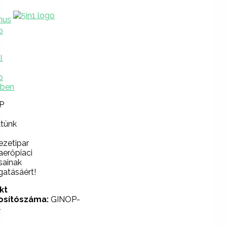
P
ktünk
ezetipar
erőpiaci
sainak
atásáért!
kt
osítószáma:
GINOP-
-