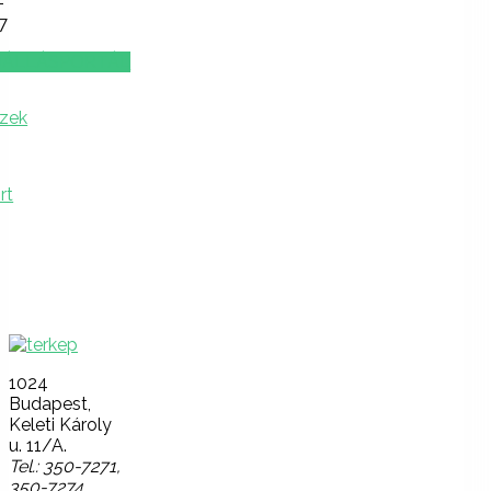
-
7
ÁLLÁSPORTÁL
Lépjen
velünk
kapcsolatba!
1024
Budapest,
Keleti Károly
u. 11/A.
Tel.: 350-7271,
350-7274,