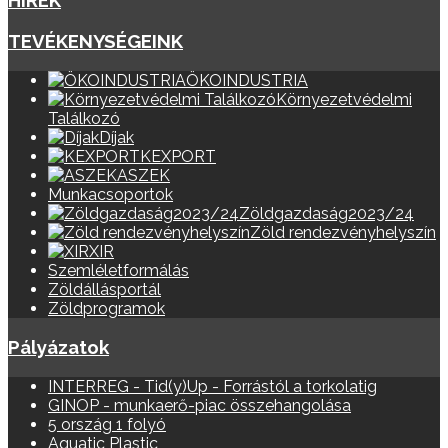
HÍREK
TEVÉKENYSÉGEINK
ÖKOINDUSTRIA
Környezetvédelmi
Találkozó
Díjak
KEXPORT
ASZEK
Munkacsoportok
Zöldgazdaság2023/24
Zöld rendezvényhelyszín
XIR
Szemléletformálás
Zöldállásportál
Zöldprogramok
Pályázatok
INTERREG - Tid(y)Up - Forrástól a torkolatig
GINOP - munkaerő-piac összehangolása
5 ország 1 folyó
Aquatic Plastic