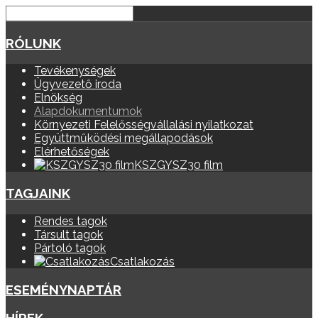
RÓLUNK
Tevékenységek
Ügyvezető iroda
Elnökség
Alapdokumentumok
Környezeti Felelősségvállalási nyilatkozat
Együttműködési megállapodások
Elérhetőségek
KSZGYSZ30 film
TAGJAINK
Rendes tagok
Társult tagok
Pártoló tagok
Csatlakozás
ESEMÉNYNAPTÁR