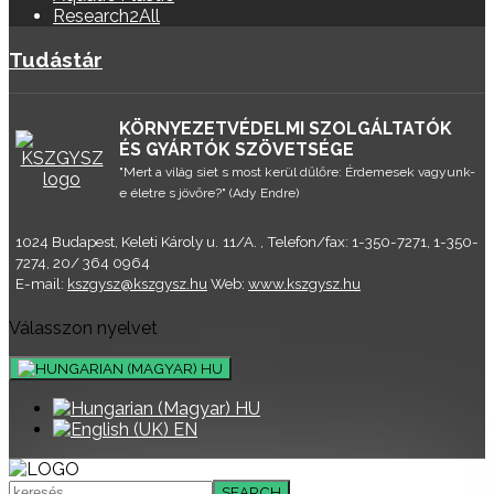
Research2All
Tudástár
KÖRNYEZETVÉDELMI SZOLGÁLTATÓK
ÉS GYÁRTÓK SZÖVETSÉGE
"Mert a világ siet s most kerül dűlőre: Érdemesek vagyunk-
e életre s jövőre?" (Ady Endre)
1024 Budapest, Keleti Károly u. 11/A. , Telefon/fax: 1-350-7271, 1-350-
7274, 20/ 364 0964
E-mail:
kszgysz@kszgysz.hu
Web:
www.kszgysz.hu
Válasszon nyelvet
HU
HU
EN
SEARCH