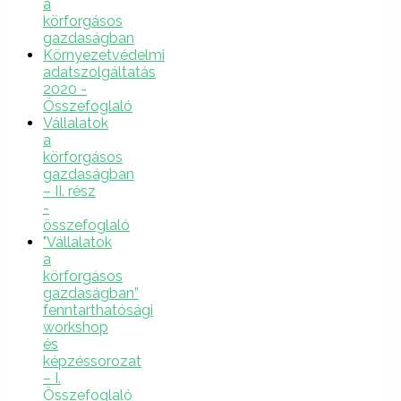
a
körforgásos
gazdaságban
Környezetvédelmi
adatszolgáltatás
2020 -
Összefoglaló
Vállalatok
a
körforgásos
gazdaságban
– II. rész
-
összefoglaló
"Vállalatok
a
körforgásos
gazdaságban”
fenntarthatósági
workshop
és
képzéssorozat
– I.
Összefoglaló