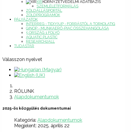
XIR
KÖRNYZETVÉDELMI ADATBÁZIS
SZEMLÉLETFORMÁLÁS
ZÖLDÁLLÁSPORTÁL
ZÖLDPROGRAMOK
PÁLYÁZATOK
INTERREG - TID(Y)UP - FORRÁSTÓL A TORKOLATIG
GINOP - MUNKAERŐ-PIAC ÖSSZEHANGOLÁSA
5 ORSZÁG 1 FOLYÓ
AQUATIC PLASTIC
RESEARCH2ALL
TUDÁSTÁR
Válasszon nyelvet
RÓLUNK
Alapdokumentumok
2025-ös közgyűlés dokumentumai
Kategória:
Alapdokumentumok
Megjelent: 2025. április 22