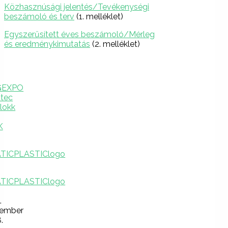
Közhasznúsági jelentés/Tevékenységi
beszámoló és terv
(1. melléklet)
Egyszerűsített éves beszámoló/Mérleg
és eredménykimutatás
(2. melléklet)
.
tember
.