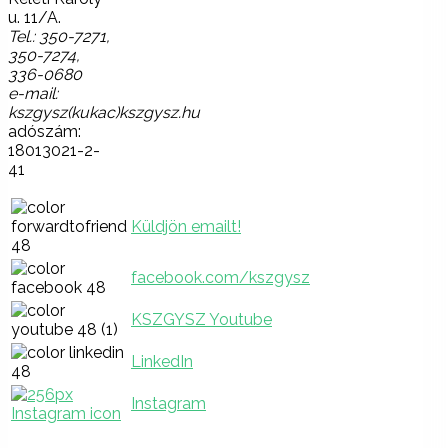
u. 11/A.
Tel.: 350-7271,
350-7274,
336-0680
e-mail:
kszgysz(kukac)kszgysz.hu
adószám:
18013021-2-
41
Küldjön emailt!
facebook.com/kszgysz
KSZGYSZ Youtube
LinkedIn
Instagram