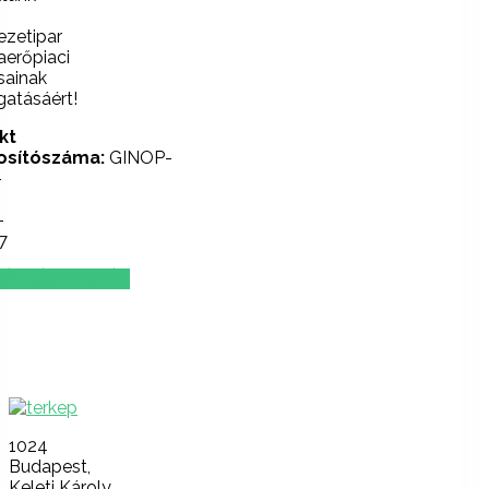
ezetipar
erőpiaci
sainak
atásáért!
kt
osítószáma:
GINOP-
-
-
7
ÁLLÁSPORTÁL
Lépjen
velünk
kapcsolatba!
1024
Budapest,
Keleti Károly