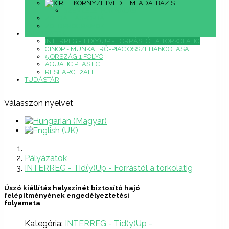
XIR
KÖRNYZETVÉDELMI ADATBÁZIS
SZEMLÉLETFORMÁLÁS
ZÖLDÁLLÁSPORTÁL
ZÖLDPROGRAMOK
PÁLYÁZATOK
INTERREG - TID(Y)UP - FORRÁSTÓL A TORKOLATIG
GINOP - MUNKAERŐ-PIAC ÖSSZEHANGOLÁSA
5 ORSZÁG 1 FOLYÓ
AQUATIC PLASTIC
RESEARCH2ALL
TUDÁSTÁR
Válasszon nyelvet
Pályázatok
INTERREG - Tid(y)Up - Forrástól a torkolatig
Úszó kiállítás helyszínét biztosító hajó
felépítményének engedélyeztetési
folyamata
Kategória:
INTERREG - Tid(y)Up -