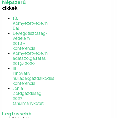
Népszerű
cikkek
18.
Környezetvédelmi
Bál
Levegőtisztaság-
védelem
2018 -
konferencia
Környezetvédelmi
adatszolgáltatás
2019/2020
III.
Innovatív
hulladékgazdálkodás
konferencia
Jön a
Zöldgazdaság
2023
tanulmánykötet
Legfrissebb