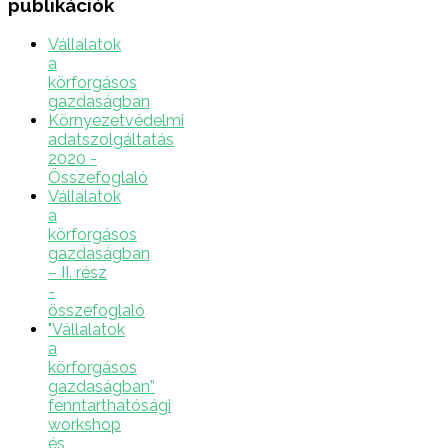
publikációk
Vállalatok
a
körforgásos
gazdaságban
Környezetvédelmi
adatszolgáltatás
2020 -
Összefoglaló
Vállalatok
a
körforgásos
gazdaságban
– II. rész
-
összefoglaló
"Vállalatok
a
körforgásos
gazdaságban”
fenntarthatósági
workshop
és