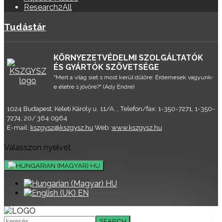
Research2All
Tudástár
KÖRNYEZETVÉDELMI SZOLGÁLTATÓK
ÉS GYÁRTÓK SZÖVETSÉGE
"Mert a világ siet s most kerül dűlőre: Érdemesek vagyunk-
e életre s jövőre?" (Ady Endre)
1024 Budapest, Keleti Károly u. 11/A. , Telefon/fax: 1-350-7271, 1-350-
7274, 20/ 364 0964
E-mail:
kszgysz@kszgysz.hu
Web:
www.kszgysz.hu
Válasszon nyelvet
HU
HU
EN
SEARCH