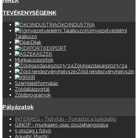
HÍREK
TEVÉKENYSÉGEINK
ÖKOINDUSTRIA
Környezetvédelmi
Találkozó
Díjak
KEXPORT
ASZEK
Munkacsoportok
Zöldgazdaság2023/24
Zöld rendezvényhelyszín
XIR
Szemléletformálás
Zöldállásportál
Zöldprogramok
Pályázatok
INTERREG - Tid(y)Up - Forrástól a torkolatig
GINOP - munkaerő-piac összehangolása
5 ország 1 folyó
Aquatic Plastic