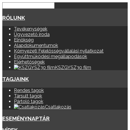
RÓLUNK
Tevékenységek
Ügyvezető iroda
Elnökség
Alapdokumentumok
Környezeti Felelősségvállalási nyilatkozat
Együttműködési megállapodások
Elérhetőségek
KSZGYSZ30 film
TAGJAINK
Rendes tagok
Társult tagok
Pártoló tagok
Csatlakozás
ESEMÉNYNAPTÁR