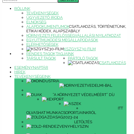
RÓLUNK
TEVÉKENYSÉGEK
ÜGYVEZETŐ IRODA
ELNÖKSÉG
ALAPDOKUMENTUMOK
CSATLAKOZÁS, TÖRTÉNETÜNK,
ETIKAI KÓDEX, ALAPSZABÁLY
KÖRNYEZETI FELELŐSSÉGVÁLLALÁSI NYILATKOZAT
EGYÜTTMŰKÖDÉSI MEGÁLLAPODÁSOK
ELÉRHETŐSÉGEK
KSZGYSZ30 FILM
RENDES TAGOK
TAGJAINK
TÁRSULT TAGOK
PÁRTOLÓ TAGOK
CSATLAKOZÁS
ESEMÉNYNAPTÁR
HÍREK
TEVÉKENYSÉGEINK
ÖKOINDUSTRIA
KÖRNYEZETVÉDELMI TALÁLKOZÓ
DÍJAK
“A KÖRNYEZET VÉDELMÉÉRT” DÍJ
KEXPORT
ASZEK
MUNKACSOPORTOK
ITT
OLVASHAT MUNKACSOPORTJAINKRÓL
ZÖLDGAZDASÁG2023/24
LETÖLTÉS
ZÖLD
RENDEZVÉNYHELYSZÍN