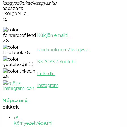
kszgysz(kukac)kszgysz.hu
adószám:
18013021-2-
41
Küldjön emailt!
facebook.com/kszgysz
KSZGYSZ Youtube
LinkedIn
Instagram
Népszerű
cikkek
18.
Környezetvédelmi