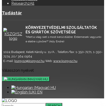
Research2All
Tudástár
KÖRNYEZETVÉDELMI SZOLGÁLTATÓK
ÉS GYÁRTÓK SZÖVETSÉGE
"Mert a világ siet s most kerül dűlőre: Érdemesek vagyunk-
e életre s jövőre?" (Ady Endre)
1024 Budapest, Keleti Károly u. 11/A. , Telefon/fax: 1-350-7271, 1-350-
7274, 20/ 364 0964
E-mail:
kszgysz@kszgysz.hu
Web:
www.kszgysz.hu
Válasszon nyelvet
HU
HU
EN
SEARCH