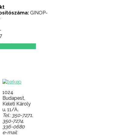
kt
osítószáma:
GINOP-
-
-
7
ÁLLÁSPORTÁL
Lépjen
velünk
kapcsolatba!
1024
Budapest,
Keleti Károly
u. 11/A.
Tel.: 350-7271,
350-7274,
336-0680
e-mail: