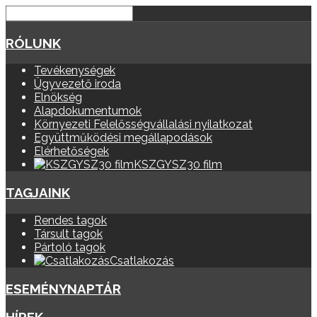
RÓLUNK
Tevékenységek
Ügyvezető iroda
Elnökség
Alapdokumentumok
Környezeti Felelősségvállalási nyilatkozat
Együttműködési megállapodások
Elérhetőségek
KSZGYSZ30 film
TAGJAINK
Rendes tagok
Társult tagok
Pártoló tagok
Csatlakozás
ESEMÉNYNAPTÁR