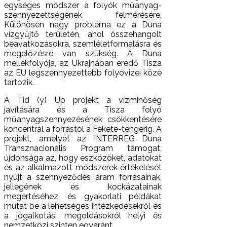
egységes módszer a folyók műanyag-
szennyezettségének felmérésére.
Különösen nagy probléma ez a Duna
vízgyűjtő területén, ahol összehangolt
beavatkozásokra, szemléletformálásra és
megelőzésre van szükség. A Duna
mellékfolyója, az Ukrajnában eredő Tisza
az EU legszennyezettebb folyóvizei közé
tartozik.
A Tid (y) Up projekt a vízminőség
javítására és a Tisza folyó
műanyagszennyezésének csökkentésére
koncentrál a forrástól a Fekete-tengerig. A
projekt, amelyet az INTERREG Duna
Transznacionális Program támogat,
újdonsága az, hogy eszközöket, adatokat
és az alkalmazott módszerek értékelését
nyújt a szennyeződés áram forrásainak,
jellegének és kockázatainak
megértéséhez, és gyakorlati példákat
mutat be a lehetséges intézkedésekről és
a jogalkotási megoldásokról helyi és
nemzetközi szinten egyaránt.