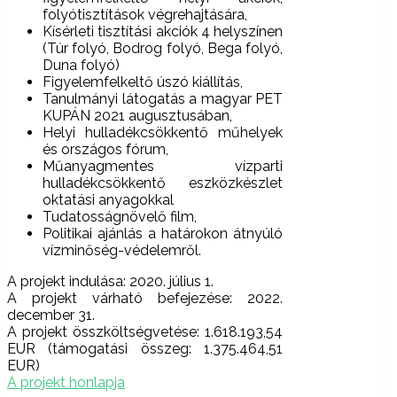
folyótisztítások végrehajtására,
Kísérleti tisztítási akciók 4 helyszínen
(Túr folyó, Bodrog folyó, Bega folyó,
Duna folyó)
Figyelemfelkeltő úszó kiállítás,
Tanulmányi látogatás a magyar PET
KUPÁN 2021 augusztusában,
Helyi hulladékcsökkentő műhelyek
és országos fórum,
Műanyagmentes vízparti
hulladékcsökkentő eszközkészlet
oktatási anyagokkal
Tudatosságnövelő film,
Politikai ajánlás a határokon átnyúló
vízminőség-védelemről.
A projekt indulása: 2020. július 1.
A projekt várható befejezése: 2022.
december 31.
A projekt összköltségvetése: 1.618.193,54
EUR (támogatási összeg: 1.375.464,51
EUR)
A projekt honlapja