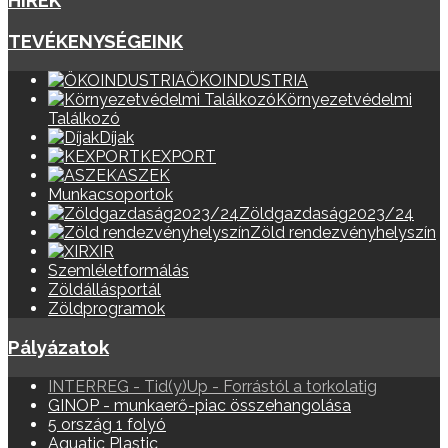
HÍREK
TEVÉKENYSÉGEINK
ÖKOINDUSTRIA
Környezetvédelmi
Találkozó
Díjak
KEXPORT
ASZEK
Munkacsoportok
Zöldgazdaság2023/24
Zöld rendezvényhelyszín
XIR
Szemléletformálás
Zöldállásportál
Zöldprogramok
Pályázatok
INTERREG - Tid(y)Up - Forrástól a torkolatig
GINOP - munkaerő-piac összehangolása
5 ország 1 folyó
Aquatic Plastic