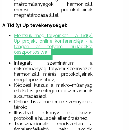
makroműanyagok harmonizált
mérési protokolljainak
meghatározása által.
A Tid (y) Up tevékenységei:
Mentsük meg folyóinkat - a Tid(y)
Up projekt online konferenciája - a
tengeri és folyami hulladékra
összpontosítva
MAGYAR NYELVŰ
ÖSSZEFOGLALÓ
Integrált szeminárium a
mikroműanyag folyami szennyezés
harmonizált mérési protokolljainak
megalapozásához,
Képzési kurzus a makro-műanyag
értékelés jelenlegi módszertanának
alkalmazásáról
Online Tisza-medence szennyezési
térkép,
Illusztrált e-könyv és közös
protokoll a hulladék ellenőrzéshez,
Transznacionális módszertan a
figyelemfelkeltő helyi akciók,