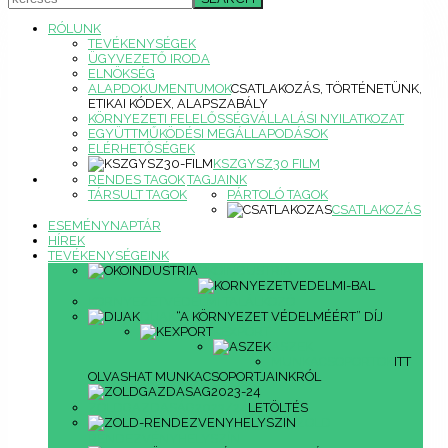
RÓLUNK
TEVÉKENYSÉGEK
ÜGYVEZETŐ IRODA
ELNÖKSÉG
ALAPDOKUMENTUMOK
CSATLAKOZÁS, TÖRTÉNETÜNK,
ETIKAI KÓDEX, ALAPSZABÁLY
KÖRNYEZETI FELELŐSSÉGVÁLLALÁSI NYILATKOZAT
EGYÜTTMŰKÖDÉSI MEGÁLLAPODÁSOK
ELÉRHETŐSÉGEK
KSZGYSZ30 FILM
RENDES TAGOK
TAGJAINK
TÁRSULT TAGOK
PÁRTOLÓ TAGOK
CSATLAKOZÁS
ESEMÉNYNAPTÁR
HÍREK
TEVÉKENYSÉGEINK
ÖKOINDUSTRIA
KÖRNYEZETVÉDELMI TALÁLKOZÓ
DÍJAK
“A KÖRNYEZET VÉDELMÉÉRT” DÍJ
KEXPORT
ASZEK
MUNKACSOPORTOK
ITT
OLVASHAT MUNKACSOPORTJAINKRÓL
ZÖLDGAZDASÁG2023/24
LETÖLTÉS
ZÖLD
RENDEZVÉNYHELYSZÍN