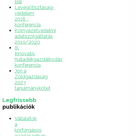
Bál
Levegőtisztaság-
védelem
2018 -
konferencia
Környezetvédelmi
adatszolgáltatás
2019/2020
III.
Innovatív
hulladékgazdálkodás
konferencia
Jön a
Zöldgazdaság
2023
tanulmánykötet
Legfrissebb
publikációk
Vállalatok
a
körforgásos
gazdaságban