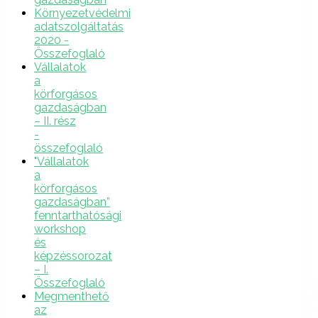
Környezetvédelmi
adatszolgáltatás
2020 -
Összefoglaló
Vállalatok
a
körforgásos
gazdaságban
– II. rész
-
összefoglaló
"Vállalatok
a
körforgásos
gazdaságban”
fenntarthatósági
workshop
és
képzéssorozat
– I.
Összefoglaló
Megmenthető
az