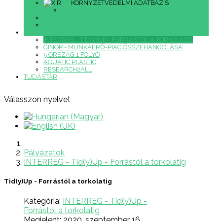
XIR
KÖRNYZETVÉDELMI ADATBÁZIS
SZEMLÉLETFORMÁLÁS
ZÖLDÁLLÁSPORTÁL
ZÖLDPROGRAMOK
PÁLYÁZATOK
INTERREG - TID(Y)UP - FORRÁSTÓL A TORKOLATIG
GINOP - MUNKAERŐ-PIAC ÖSSZEHANGOLÁSA
5 ORSZÁG 1 FOLYÓ
AQUATIC PLASTIC
RESEARCH2ALL
TUDÁSTÁR
Válasszon nyelvet
Pályázatok
INTERREG - Tid(y)Up - Forrástól a torkolatig
Tid(y)Up - Forrástól a torkolatig
Kategória:
INTERREG - Tid(y)Up -
Forrástól a torkolatig
Megjelent: 2020. szeptember 16