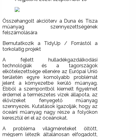
Összehangolt akcióterv a Duna és Tisza
műanyag szennyezettségének
felszámolására
Bemutatkozik a TidyUp / Forrástól a
torkolatig projekt
A fejlett hulladékgazdálkodási
technológiák és a tagországok
elkötelezettsége ellenére az Európai Unió
területén egyre komolyabb problémát
jelent a környezetbe kerülő műanyag.
Ebből a szempontból kiemelt figyelmet
érdemel a természetes vizek állapota, az
élővizeket fenyegető műanyag
szennyezés. Kutatások igazolják, hogy az
óceáni műanyag nagy része a folyókon
keresztül éri el az óceánokat.
A probléma világméreteket öltött,
mégsem létezik általánosan elfogadott,