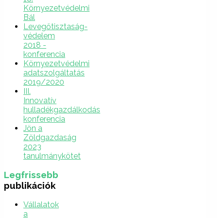
Környezetvédelmi
Bál
Levegőtisztaság-
védelem
2018 -
konferencia
Környezetvédelmi
adatszolgáltatás
2019/2020
III.
Innovatív
hulladékgazdálkodás
konferencia
Jön a
Zöldgazdaság
2023
tanulmánykötet
Legfrissebb
publikációk
Vállalatok
a