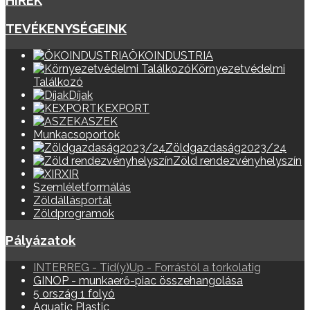
HÍREK
TEVÉKENYSÉGEINK
ÖKOINDUSTRIA
Környezetvédelmi
Találkozó
Díjak
KEXPORT
ASZEK
Munkacsoportok
Zöldgazdaság2023/24
Zöld rendezvényhelyszín
XIR
Szemléletformálás
Zöldállásportál
Zöldprogramok
Pályázatok
INTERREG - Tid(y)Up - Forrástól a torkolatig
GINOP - munkaerő-piac összehangolása
5 ország 1 folyó
Aquatic Plastic