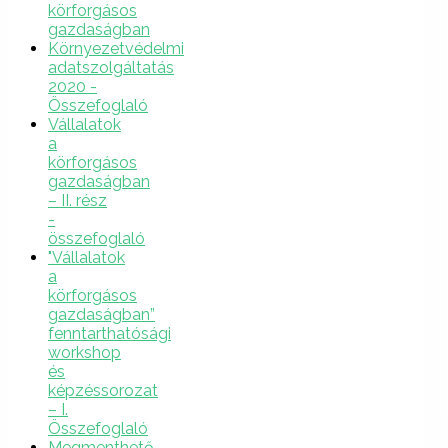
körforgásos
gazdaságban
Környezetvédelmi
adatszolgáltatás
2020 -
Összefoglaló
Vállalatok
a
körforgásos
gazdaságban
– II. rész
-
összefoglaló
"Vállalatok
a
körforgásos
gazdaságban”
fenntarthatósági
workshop
és
képzéssorozat
– I.
Összefoglaló
Megmenthető