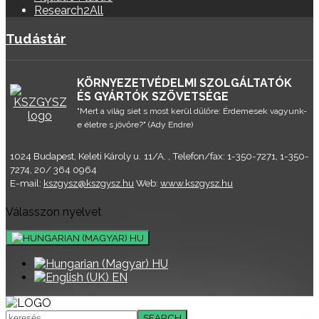
Research2All
Tudástár
KÖRNYEZETVÉDELMI SZOLGÁLTATÓK
ÉS GYÁRTÓK SZÖVETSÉGE
"Mert a világ siet s most kerül dűlőre: Érdemesek vagyunk-
e életre s jövőre?" (Ady Endre)
1024 Budapest, Keleti Károly u. 11/A. , Telefon/fax: 1-350-7271, 1-350-
7274, 20/ 364 0964
E-mail:
kszgysz@kszgysz.hu
Web:
www.kszgysz.hu
Válasszon nyelvet
HU
HU
EN
SEARCH