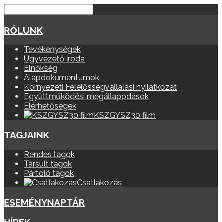
RÓLUNK
Tevékenységek
Ügyvezető iroda
Elnökség
Alapdokumentumok
Környezeti Felelősségvállalási nyilatkozat
Együttműködési megállapodások
Elérhetőségek
KSZGYSZ30 film
TAGJAINK
Rendes tagok
Társult tagok
Pártoló tagok
Csatlakozás
ESEMÉNYNAPTÁR