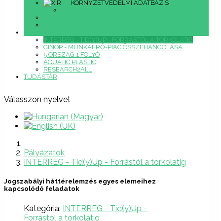
XIR
KÖRNYZETVÉDELMI ADATBÁZIS
SZEMLÉLETFORMÁLÁS
ZÖLDÁLLÁSPORTÁL
ZÖLDPROGRAMOK
PÁLYÁZATOK
INTERREG - TID(Y)UP - FORRÁSTÓL A TORKOLATIG
GINOP - MUNKAERŐ-PIAC ÖSSZEHANGOLÁSA
5 ORSZÁG 1 FOLYÓ
AQUATIC PLASTIC
RESEARCH2ALL
TUDÁSTÁR
Válasszon nyelvet
Pályázatok
INTERREG - Tid(y)Up - Forrástól a torkolatig
Jogszabályi háttérelemzés egyes elemeihez
kapcsolódó feladatok
Kategória:
INTERREG - Tid(y)Up -
Forrástól a torkolatig