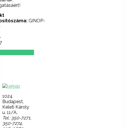
atásáért!
kt
osítószáma:
GINOP-
-
-
7
ÁLLÁSPORTÁL
Lépjen
velünk
kapcsolatba!
1024
Budapest,
Keleti Károly
u. 11/A.
Tel.: 350-7271,
350-7274,