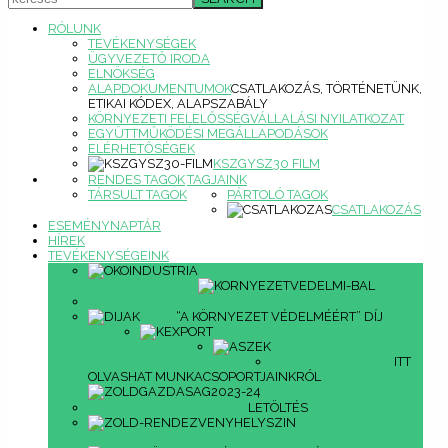
RÓLUNK
TEVÉKENYSÉGEK
ÜGYVEZETŐ IRODA
ELNÖKSÉG
ALAPDOKUMENTUMOK
CSATLAKOZÁS, TÖRTÉNETÜNK,
ETIKAI KÓDEX, ALAPSZABÁLY
KÖRNYEZETI FELELŐSSÉGVÁLLALÁSI NYILATKOZAT
EGYÜTTMŰKÖDÉSI MEGÁLLAPODÁSOK
ELÉRHETŐSÉGEK
KSZGYSZ30 FILM
RENDES TAGOK
TAGJAINK
TÁRSULT TAGOK
PÁRTOLÓ TAGOK
CSATLAKOZÁS
ESEMÉNYNAPTÁR
HÍREK
TEVÉKENYSÉGEINK
ÖKOINDUSTRIA
KÖRNYEZETVÉDELMI TALÁLKOZÓ
DÍJAK
“A KÖRNYEZET VÉDELMÉÉRT” DÍJ
KEXPORT
ASZEK
MUNKACSOPORTOK
ITT
OLVASHAT MUNKACSOPORTJAINKRÓL
ZÖLDGAZDASÁG2023/24
LETÖLTÉS
ZÖLD
RENDEZVÉNYHELYSZÍN