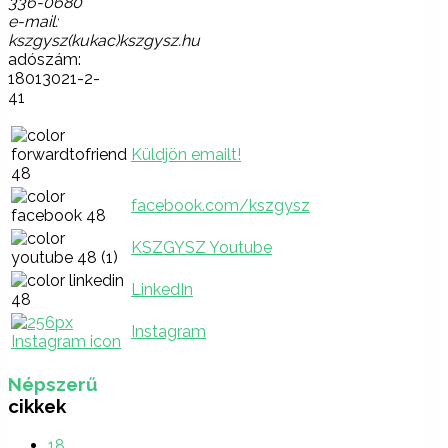
336-0680
e-mail:
kszgysz(kukac)kszgysz.hu
adószám:
18013021-2-
41
Küldjön emailt!
facebook.com/kszgysz
KSZGYSZ Youtube
LinkedIn
Instagram
Népszerű
cikkek
18.