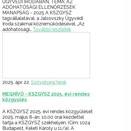
ÜGYVÉDI IRODÁBAN, TÉMA: AZ
ADÓHATÓSÁGI ELLENŐRZÉSEK
MANAPSÁG - 2025 A KSZGYSZ
tagvállalatával, a Jalsovszky Ügyvédi
Iroda szakmai közreműködésével, „Az
adóhatósági…
További részletek
2025. ápr. 22.
Szövetségi hírek
MEGHÍVÓ - KSZGYSZ 2025. évi rendes
közgyűlés
A KSZGYSZ 2025. évi rendes közgyűlését
2025. május 8-án. 10.00 órai kezdettel
tartja a KSZGYSZ székhelyén. (Cím: 1024
Budapest, Keleti Károly u 11/a). A