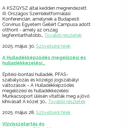
A KSZGYSZ által kedden megrendezett
III. Országos Szemléletformálási
Konferencián, amelynek a Budapesti
Corvinus Egyetem Gellért Campusa adott
otthont - amely az ország
legfenntarthatóbb…
További részletek
2025. május 30.
Szövetségi hírek
A Hulladékképződés megelőzési és
hulladékkezelési…
Építési-bontási hulladék, PFAS-
szabályozás és közelgő jogszabályi
változások – A Hulladékképződés
megelőzési és hulladékkezelési
Munkacsoport ülésén vitatták meg a jövő
kihívásait A közel 30…
További részletek
2025. május 28.
Szövetségi hírek
Vízvisszatartás és