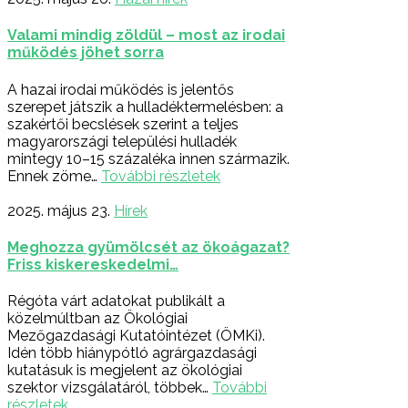
Valami mindig zöldül – most az irodai
működés jöhet sorra
A hazai irodai működés is jelentős
szerepet játszik a hulladéktermelésben: a
szakértői becslések szerint a teljes
magyarországi települési hulladék
mintegy 10–15 százaléka innen származik.
Ennek zöme…
További részletek
2025. május 23.
Hírek
Meghozza gyümölcsét az ökoágazat?
Friss kiskereskedelmi…
Régóta várt adatokat publikált a
közelmúltban az Ökológiai
Mezőgazdasági Kutatóintézet (ÖMKi).
Idén több hiánypótló agrárgazdasági
kutatásuk is megjelent az ökológiai
szektor vizsgálatáról, többek…
További
részletek