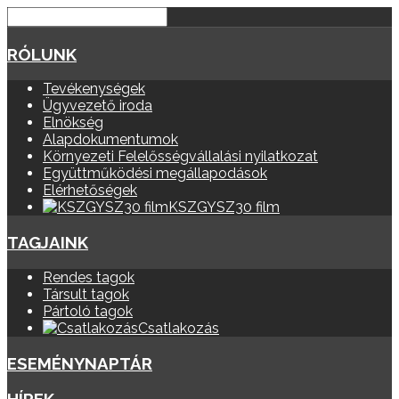
RÓLUNK
Tevékenységek
Ügyvezető iroda
Elnökség
Alapdokumentumok
Környezeti Felelősségvállalási nyilatkozat
Együttműködési megállapodások
Elérhetőségek
KSZGYSZ30 film
TAGJAINK
Rendes tagok
Társult tagok
Pártoló tagok
Csatlakozás
ESEMÉNYNAPTÁR