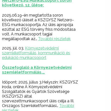
Netzero-ESG Munkacsoport soron
következő, 12. ülése:
2025.06.19-én megtartotta soron
következő ülését a KSZGYSZ Netzero-
ESG munkacsoportja. Az ülés apropója
ezúttal az ESG törvény friss módosítása
volt. A munkacsoport tagjai
megállapodtak az…
További részletek
2025. júl. 03.
Környezetvédelmi
szemléletformálás, kommunikáció és
edukáció munkacsoport
Összefoglaló a Környezetvédelmi
szemléletformálás,…
Időpont: 2025. július 3.Helyszín: KSZGYSZ
iroda, online A Környezetvédelmi
Szolgáltatók és Gyártók Szövetsége
(KSZGYSZ) által
szervezettmunkacsoport ülés célja a III.
Országos Szemléletformálási…
További
részletek