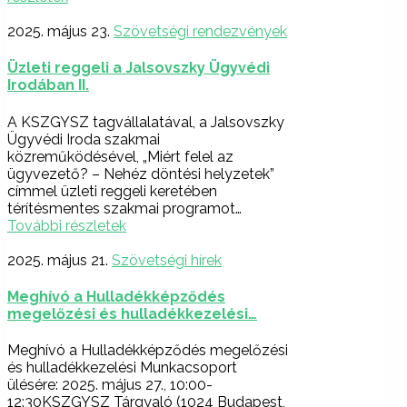
2025. május 23.
Szövetségi rendezvények
Üzleti reggeli a Jalsovszky Ügyvédi
Irodában II.
A KSZGYSZ tagvállalatával, a Jalsovszky
Ügyvédi Iroda szakmai
közreműködésével, „Miért felel az
ügyvezető? – Nehéz döntési helyzetek”
címmel üzleti reggeli keretében
térítésmentes szakmai programot…
További részletek
2025. május 21.
Szövetségi hírek
Meghívó a Hulladékképződés
megelőzési és hulladékkezelési…
Meghívó a Hulladékképződés megelőzési
és hulladékkezelési Munkacsoport
ülésére: 2025. május 27., 10:00-
12:30KSZGYSZ Tárgyaló (1024 Budapest,