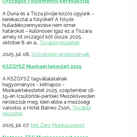
Országos Folyómentő Kerekasztal
A Duna és a Tisza jövője közös ügyünk –
kerekasztal a folyókért A folyók
hulladékszennyezése nem ismer
határokat – különösen igaz ez a Tiszára,
amely öt országot köt össze. 2025.
október 8-án a…
További részletek
2025. júl. 08.
Szövetségi rendezvények
KSZGYSZ Munkaértekezlet 2025
A KSZGYSZ tagvállalatainak
hagyományos - kétnapos -
Munkaértekezletét 2025. szeptember 18-
19-én (csütörtök-péntek) Mezőkövesden
rendezzük meg. Idén ebbe a mezőségi
városba, a Hotel Balneo Zsóri…
További
részletek
2025. júl. 07.
Net Zero Munkacsoport