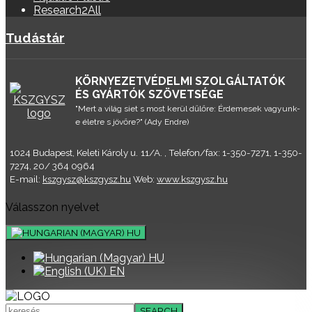
Research2All
Tudástár
KÖRNYEZETVÉDELMI SZOLGÁLTATÓK
ÉS GYÁRTÓK SZÖVETSÉGE
"Mert a világ siet s most kerül dűlőre: Érdemesek vagyunk-
e életre s jövőre?" (Ady Endre)
1024 Budapest, Keleti Károly u. 11/A. , Telefon/fax: 1-350-7271, 1-350-
7274, 20/ 364 0964
E-mail:
kszgysz@kszgysz.hu
Web:
www.kszgysz.hu
Válasszon nyelvet
HU
HU
EN
SEARCH