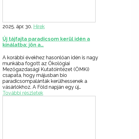
2025. ápr. 30.
Hírek
Új tájfajta paradicsom kerül idén a
kínálatba: jön a…
A korábbi évekhez hasonlóan idén is nagy
munkába fogott az Ökológiai
Mezőgazdasági Kutatóintézet (ÖMKi)
csapata, hogy májusban bio
paradicsompalánták kerülhessenek a
vásárlókhoz. A Föld napján egy új…
További részletek