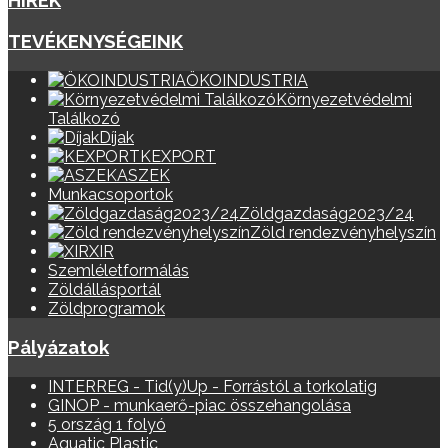
HÍREK
TEVÉKENYSÉGEINK
ÖKOINDUSTRIA
Környezetvédelmi
Találkozó
Díjak
KEXPORT
ASZEK
Munkacsoportok
Zöldgazdaság2023/24
Zöld rendezvényhelyszín
XIR
Szemléletformálás
Zöldállásportál
Zöldprogramok
Pályázatok
INTERREG - Tid(y)Up - Forrástól a torkolatig
GINOP - munkaerő-piac összehangolása
5 ország 1 folyó
Aquatic Plastic