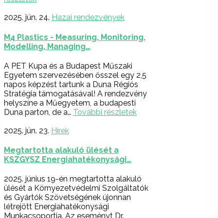
2025. jún. 24.
Hazai rendezvények
M4 Plastics - Measuring, Monitoring,
Modelling, Managing…
A PET Kupa és a Budapest Műszaki
Egyetem szervezésében ősszel egy 2,5
napos képzést tartunk a Duna Régiós
Stratégia támogatásával! A rendezvény
helyszíne a Műegyetem, a budapesti
Duna parton, de a…
További részletek
2025. jún. 23.
Hírek
Megtartotta alakuló ülését a
KSZGYSZ Energiahatékonysági…
2025. június 19-én megtartotta alakuló
ülését a Környezetvédelmi Szolgáltatók
és Gyártók Szövetségének újonnan
létrejött Energiahatékonysági
Munkacsoportja. Az eseményt Dr.