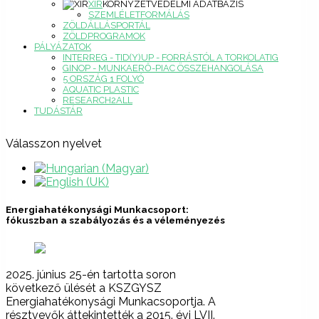
XIR
KÖRNYZETVÉDELMI ADATBÁZIS
SZEMLÉLETFORMÁLÁS
ZÖLDÁLLÁSPORTÁL
ZÖLDPROGRAMOK
PÁLYÁZATOK
INTERREG - TID(Y)UP - FORRÁSTÓL A TORKOLATIG
GINOP - MUNKAERŐ-PIAC ÖSSZEHANGOLÁSA
5 ORSZÁG 1 FOLYÓ
AQUATIC PLASTIC
RESEARCH2ALL
TUDÁSTÁR
Válasszon nyelvet
Energiahatékonysági Munkacsoport:
fókuszban a szabályozás és a véleményezés
2025. június 25-én tartotta soron
következő ülését a KSZGYSZ
Energiahatékonysági Munkacsoportja. A
résztvevők áttekintették a 2015. évi LVII.