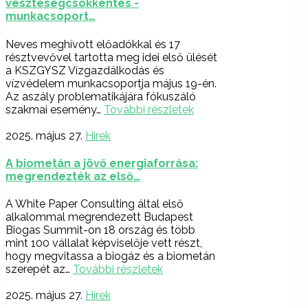
veszteségcsökkentés -
munkacsoport…
Neves meghívott előadókkal és 17
résztvevővel tartotta meg idei első ülését
a KSZGYSZ Vízgazdálkodás és
vízvédelem munkacsoportja május 19-én.
Az aszály problematikájára fókuszáló
szakmai esemény…
További részletek
2025. május 27.
Hírek
A biometán a jövő energiaforrása:
megrendezték az első…
A White Paper Consulting által első
alkalommal megrendezett Budapest
Biogas Summit-on 18 ország és több
mint 100 vállalat képviselője vett részt,
hogy megvitassa a biogáz és a biometán
szerepét az…
További részletek
2025. május 27.
Hírek