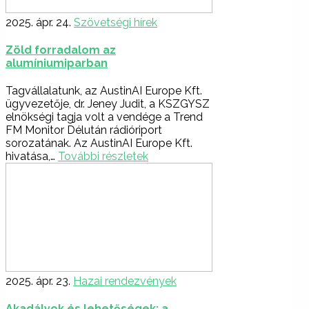
2025. ápr. 24.
Szövetségi hírek
Zöld forradalom az
alumíniumiparban
Tagvállalatunk, az AustinAI Europe Kft.
ügyvezetője, dr. Jeney Judit, a KSZGYSZ
elnökségi tagja volt a vendége a Trend
FM Monitor Délután rádióriport
sorozatának. Az AustinAI Europe Kft.
hivatása,…
További részletek
2025. ápr. 23.
Hazai rendezvények
Akadályok és lehetőségek: a