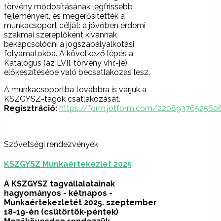
törvény módosításának legfrissebb
fejleményeit, és megerősítették a
munkacsoport célját: a jövőben érdemi
szakmai szereplőként kívánnak
bekapcsolódni a jogszabályalkotási
folyamatokba. A következő lépés a
Katalógus (az LVII. törvény vhr.-je)
előkészítésébe való becsatlakozás lesz.
A munkacsoportba továbbra is várjuk a
KSZGYSZ-tagok csatlakozását.
Regisztráció:
https://form.jotform.com/2208937652560
Szövetségi rendezvények
KSZGYSZ Munkaértekezlet 2025
A KSZGYSZ tagvállalatainak
hagyományos - kétnapos -
Munkaértekezletét 2025.
szeptember
18-19-én (csütörtök-péntek)