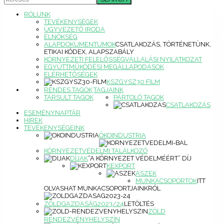
RÓLUNK
TEVÉKENYSÉGEK
ÜGYVEZETŐ IRODA
ELNÖKSÉG
ALAPDOKUMENTUMOK
CSATLAKOZÁS, TÖRTÉNETÜNK,
ETIKAI KÓDEX, ALAPSZABÁLY
KÖRNYEZETI FELELŐSSÉGVÁLLALÁSI NYILATKOZAT
EGYÜTTMŰKÖDÉSI MEGÁLLAPODÁSOK
ELÉRHETŐSÉGEK
KSZGYSZ30 FILM
RENDES TAGOK
TAGJAINK
TÁRSULT TAGOK
PÁRTOLÓ TAGOK
CSATLAKOZÁS
ESEMÉNYNAPTÁR
HÍREK
TEVÉKENYSÉGEINK
ÖKOINDUSTRIA
KÖRNYEZETVÉDELMI TALÁLKOZÓ
DÍJAK
“A KÖRNYEZET VÉDELMÉÉRT” DÍJ
KEXPORT
ASZEK
MUNKACSOPORTOK
ITT
OLVASHAT MUNKACSOPORTJAINKRÓL
ZÖLDGAZDASÁG2023/24
LETÖLTÉS
ZÖLD
RENDEZVÉNYHELYSZÍN