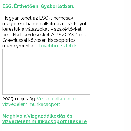
ESG. Érthetően. Gyakorlatban.
Hogyan lehet az ESG-t nemcsak
megérteni, hanem alkalmazni is? Együtt
kerestük a válaszokat – szakértőkkel,
cégekkel, kérdésekkel. A KSZGYSZ és a
Greeniussal közösen kiscsoportos
műhelymunkát…
További részletek
2025. május 09.
Vízgazdálkodás és
vízvédelem munkacsoport
Meghívó a Vízgazdálkodás és
vízvédelem munkacsoport ülésére