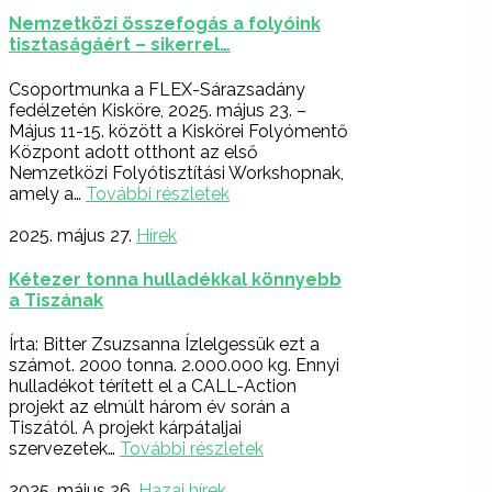
Nemzetközi összefogás a folyóink
tisztaságáért – sikerrel…
Csoportmunka a FLEX-Sárazsadány
fedélzetén Kisköre, 2025. május 23. –
Május 11-15. között a Kiskörei Folyómentő
Központ adott otthont az első
Nemzetközi Folyótisztítási Workshopnak,
amely a…
További részletek
2025. május 27.
Hírek
Kétezer tonna hulladékkal könnyebb
a Tiszának
Írta: Bitter Zsuzsanna Ízlelgessük ezt a
számot. 2000 tonna. 2.000.000 kg. Ennyi
hulladékot térített el a CALL-Action
projekt az elmúlt három év során a
Tiszától. A projekt kárpátaljai
szervezetek…
További részletek
2025. május 26.
Hazai hírek