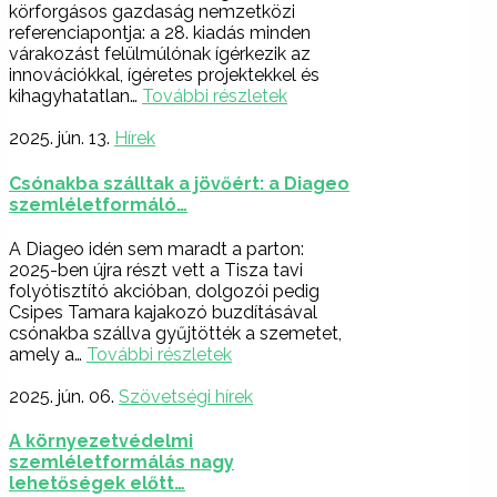
körforgásos gazdaság nemzetközi
referenciapontja: a 28. kiadás minden
várakozást felülmúlónak ígérkezik az
innovációkkal, ígéretes projektekkel és
kihagyhatatlan…
További részletek
2025. jún. 13.
Hírek
Csónakba szálltak a jövőért: a Diageo
szemléletformáló…
A Diageo idén sem maradt a parton:
2025-ben újra részt vett a Tisza tavi
folyótisztító akcióban, dolgozói pedig
Csipes Tamara kajakozó buzdításával
csónakba szállva gyűjtötték a szemetet,
amely a…
További részletek
2025. jún. 06.
Szövetségi hírek
A környezetvédelmi
szemléletformálás nagy
lehetőségek előtt…