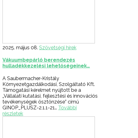
2025. május 08.
Szövetségi hírek
Vákuumbepárló berendezés
hulladékkezelési lehetőségeinek…
A Saubermacher-Kristály
Környezetgazdálkodási, Szolgáltató Kft.
Támogatási kérelmet nyújtott be a
„Vállalati kutatási, fejlesztési és innovációs
tevékenységek ösztönzése” című
GINOP_PLUSZ-2.1.1-21…
További
részletek