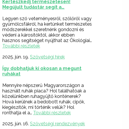
Kertészkedj természetesen!
Megújult tudástár segít a…
Legyen szó veteményesről, szőlőről vagy
gyümölcsfákról, ha kertünket természetes
módszerekkel szeretnénk gondozni és
védeni a károsítóktól, akkor ebben
hasznos segítséget nyújthat az Ökológiai…
További részletek
2025. jún. 19.
Szövetségi hírek
Így dobhatjuk ki okosan a megunt
ruhákat
Mennyire népszerű Magyarországon a
használt ruhák piaca? Hol találhatóak a
közelünkben ruhagyűjtő konténerek?
Hová kerülnek a bedobott ruhák, cipők,
kiegészítők, mi történik velük? Hol
ronthatja el a…
További részletek
2025. jún. 16.
Szövetségi rendezvények