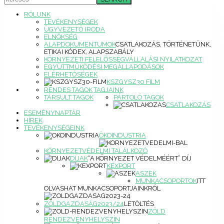
RÓLUNK
TEVÉKENYSÉGEK
ÜGYVEZETŐ IRODA
ELNÖKSÉG
ALAPDOKUMENTUMOK
CSATLAKOZÁS, TÖRTÉNETÜNK,
ETIKAI KÓDEX, ALAPSZABÁLY
KÖRNYEZETI FELELŐSSÉGVÁLLALÁSI NYILATKOZAT
EGYÜTTMŰKÖDÉSI MEGÁLLAPODÁSOK
ELÉRHETŐSÉGEK
KSZGYSZ30 FILM
RENDES TAGOK
TAGJAINK
TÁRSULT TAGOK
PÁRTOLÓ TAGOK
CSATLAKOZÁS
ESEMÉNYNAPTÁR
HÍREK
TEVÉKENYSÉGEINK
ÖKOINDUSTRIA
KÖRNYEZETVÉDELMI TALÁLKOZÓ
DÍJAK
“A KÖRNYEZET VÉDELMÉÉRT” DÍJ
KEXPORT
ASZEK
MUNKACSOPORTOK
ITT
OLVASHAT MUNKACSOPORTJAINKRÓL
ZÖLDGAZDASÁG2023/24
LETÖLTÉS
ZÖLD
RENDEZVÉNYHELYSZÍN