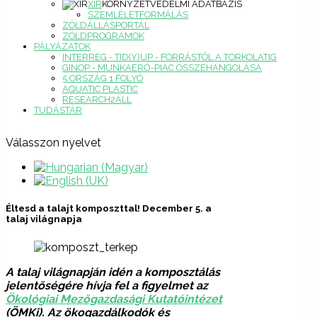
XIR
KÖRNYZETVÉDELMI ADATBÁZIS
SZEMLÉLETFORMÁLÁS
ZÖLDÁLLÁSPORTÁL
ZÖLDPROGRAMOK
PÁLYÁZATOK
INTERREG - TID(Y)UP - FORRÁSTÓL A TORKOLATIG
GINOP - MUNKAERŐ-PIAC ÖSSZEHANGOLÁSA
5 ORSZÁG 1 FOLYÓ
AQUATIC PLASTIC
RESEARCH2ALL
TUDÁSTÁR
Válasszon nyelvet
Éltesd a talajt komposzttal! December 5. a
talaj világnapja
A talaj világnapján idén a komposztálás
jelentőségére hívja fel a figyelmet az
Ökológiai Mezőgazdasági Kutatóintézet
(ÖMKi). Az ökogazdálkodók és