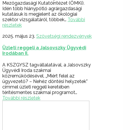
Mezőgazdasági Kutatóintézet (ÖMKi).
Idén több hiánypótló agrárgazdasági
kutatásuk is megjelent az ökológiai
szektor vizsgálatáról, többek…
További
részletek
2025. május 23.
Szövetségi rendezvények
Üzleti reggeli a Jalsovszky Ügyvédi
Irodában II.
A KSZGYSZ tagvállalatával, a Jalsovszky
Ügyvédi Iroda szakmai
közreműködésével, „Miért felel az
ügyvezető? – Nehéz döntési helyzetek”
címmel üzleti reggeli keretében
térítésmentes szakmai programot…
További részletek