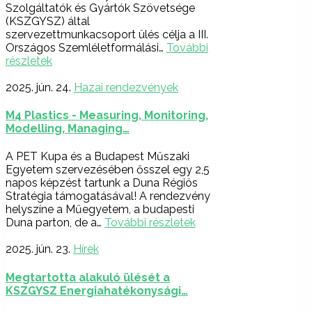
Szolgáltatók és Gyártók Szövetsége
(KSZGYSZ) által
szervezettmunkacsoport ülés célja a III.
Országos Szemléletformálási…
További
részletek
2025. jún. 24.
Hazai rendezvények
M4 Plastics - Measuring, Monitoring,
Modelling, Managing…
A PET Kupa és a Budapest Műszaki
Egyetem szervezésében ősszel egy 2,5
napos képzést tartunk a Duna Régiós
Stratégia támogatásával! A rendezvény
helyszíne a Műegyetem, a budapesti
Duna parton, de a…
További részletek
2025. jún. 23.
Hírek
Megtartotta alakuló ülését a
KSZGYSZ Energiahatékonysági…