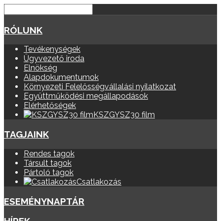
RÓLUNK
Tevékenységek
Ügyvezető iroda
Elnökség
Alapdokumentumok
Környezeti Felelősségvállalási nyilatkozat
Együttműködési megállapodások
Elérhetőségek
KSZGYSZ30 film
TAGJAINK
Rendes tagok
Társult tagok
Pártoló tagok
Csatlakozás
ESEMÉNYNAPTÁR