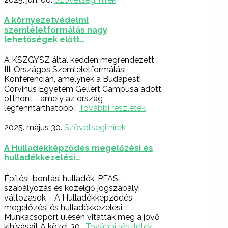
A környezetvédelmi
szemléletformálás nagy
lehetőségek előtt…
A KSZGYSZ által kedden megrendezett
III. Országos Szemléletformálási
Konferencián, amelynek a Budapesti
Corvinus Egyetem Gellért Campusa adott
otthont - amely az ország
legfenntarthatóbb…
További részletek
2025. május 30.
Szövetségi hírek
A Hulladékképződés megelőzési és
hulladékkezelési…
Építési-bontási hulladék, PFAS-
szabályozás és közelgő jogszabályi
változások – A Hulladékképződés
megelőzési és hulladékkezelési
Munkacsoport ülésén vitatták meg a jövő
kihívásait A közel 30…
További részletek