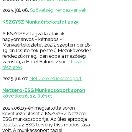
2025. júl. 08.
Szövetségi rendezvények
KSZGYSZ Munkaértekezlet 2025
A KSZGYSZ tagvállalatainak
hagyományos - kétnapos -
Munkaértekezletét 2025. szeptember 18-
19-én (csütörtök-péntek) Mezőkövesden
rendezzük meg. Idén ebbe a mezőségi
városba, a Hotel Balneo Zsóri…
További
részletek
2025. júl. 07.
Net Zero Munkacsoport
Netzero-ESG Munkacsoport soron
következő, 12. ülése:
2025.06.19-én megtartotta soron
következő ülését a KSZGYSZ Netzero-
ESG munkacsoportja. Az ülés apropója
ezúttal az ESG törvény friss módosítása
volt. A munkacsoport tagjai