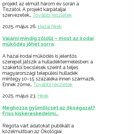
projekt az elmúlt három év során a
Tiszától. A projekt kárpátaljai
szervezetek…
További részletek
2025. május 26.
Hazai hírek
Valami mindig zöldül – most az irodai
működés jöhet sorra
A hazai irodai működés is jelentős
szerepet játszik a hulladéktermelésben: a
szakértői becslések szerint a teljes
magyarországi települési hulladék
mintegy 10–15 százaléka innen származik.
Ennek zöme…
További részletek
2025. május 23.
Hírek
Meghozza gyümölcsét az ökoágazat?
Friss kiskereskedelmi…
Régóta várt adatokat publikált a
közelmúltban az Ökológiai