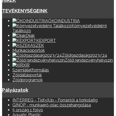
HÍREK
TEVÉKENYSÉGEINK
ÖKOINDUSTRIA
Környezetvédelmi
Találkozó
Díjak
KEXPORT
ASZEK
Munkacsoportok
Zöldgazdaság2023/24
Zöld rendezvényhelyszín
XIR
Szemléletformálás
Zöldállásportál
Zöldprogramok
Pályázatok
INTERREG - Tid(y)Up - Forrástól a torkolatig
GINOP - munkaerő-piac összehangolása
5 ország 1 folyó
Aquatic Plastic