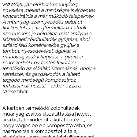
vezetője.
„Az elérhető mennyiség
növelése mellett a minőségre is érdemes
koncentrálnia a már működő telepeknek.
A műanyag-szennyeződés például
kritikus lehet a végtermékben. Látunk
szerencsére jó példákat, mint amilyen a
közterületi zöldhulladék gyűjtése, ahol
szilárd falú konténerekbe gyűjtik a
lombot, nyesedékeket, ágakat. A
műanyag zsák kihagyása a gyűjtési
rendszerből egy fontos fejlődési
lehetőség az előállító üzemeknek, hogy a
kertészek és gazdálkodók a lehető
legjobb minőségű komposzthoz
juthassanak hozzá.”
- tette hozzá a
szakember.
A kertben termelődő zöldhulladék
műanyag zsákos elszállíttatása helyett
arra bíztat mindenkit a kutatóintézet,
hogy vágjon bele a komposztálásba, és
hasznosítsa a komposztot a talaj