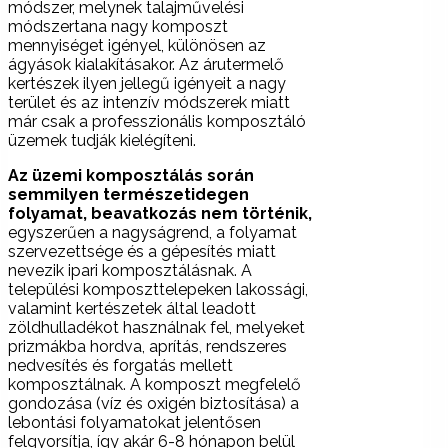
módszer, melynek talajművelési
módszertana nagy komposzt
mennyiséget igényel, különösen az
ágyások kialakításakor. Az árutermelő
kertészek ilyen jellegű igényeit a nagy
terület és az intenzív módszerek miatt
már csak a professzionális komposztáló
üzemek tudják kielégíteni.
Az üzemi komposztálás során
semmilyen természetidegen
folyamat, beavatkozás nem történik,
egyszerűen a nagyságrend, a folyamat
szervezettsége és a gépesítés miatt
nevezik ipari komposztálásnak. A
települési komposzttelepeken lakossági,
valamint kertészetek által leadott
zöldhulladékot használnak fel, melyeket
prizmákba hordva, aprítás, rendszeres
nedvesítés és forgatás mellett
komposztálnak. A komposzt megfelelő
gondozása (víz és oxigén biztosítása) a
lebontási folyamatokat jelentősen
felgyorsítja, így akár 6-8 hónapon belül