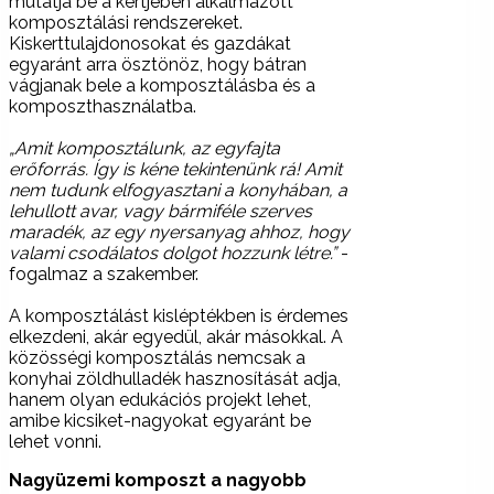
mutatja be a kertjében alkalmazott
komposztálási rendszereket.
Kiskerttulajdonosokat és gazdákat
egyaránt arra ösztönöz, hogy bátran
vágjanak bele a komposztálásba és a
komposzthasználatba.
„Amit komposztálunk, az egyfajta
erőforrás. Így is kéne tekintenünk rá! Amit
nem tudunk elfogyasztani a konyhában, a
lehullott avar, vagy bármiféle szerves
maradék, az egy nyersanyag ahhoz, hogy
valami csodálatos dolgot hozzunk létre.”
-
fogalmaz a szakember.
A komposztálást kisléptékben is érdemes
elkezdeni, akár egyedül, akár másokkal. A
közösségi komposztálás nemcsak a
konyhai zöldhulladék hasznosítását adja,
hanem olyan edukációs projekt lehet,
amibe kicsiket-nagyokat egyaránt be
lehet vonni.
Nagyüzemi komposzt a nagyobb