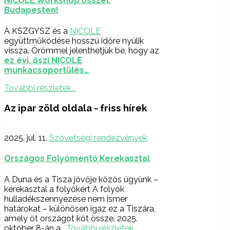
NICOLE Workshop ősszel,
Budapesten!
A KSZGYSZ és a
NICOLE
együttműködése hosszú időre nyúlik
vissza. Örömmel jelenthetjük be, hogy az
ez évi, őszi NICOLE
munkacsoportülés…
További részletek...
Az ipar zöld oldala - friss hírek
2025. júl. 11.
Szövetségi rendezvények
Országos Folyómentő Kerekasztal
A Duna és a Tisza jövője közös ügyünk –
kerekasztal a folyókért A folyók
hulladékszennyezése nem ismer
határokat – különösen igaz ez a Tiszára,
amely öt országot köt össze. 2025.
október 8-án a…
További részletek