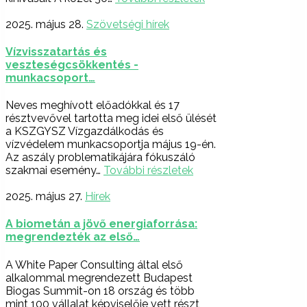
2025. május 28.
Szövetségi hírek
Vízvisszatartás és
veszteségcsökkentés -
munkacsoport…
Neves meghívott előadókkal és 17
résztvevővel tartotta meg idei első ülését
a KSZGYSZ Vízgazdálkodás és
vízvédelem munkacsoportja május 19-én.
Az aszály problematikájára fókuszáló
szakmai esemény…
További részletek
2025. május 27.
Hírek
A biometán a jövő energiaforrása:
megrendezték az első…
A White Paper Consulting által első
alkalommal megrendezett Budapest
Biogas Summit-on 18 ország és több
mint 100 vállalat képviselője vett részt,