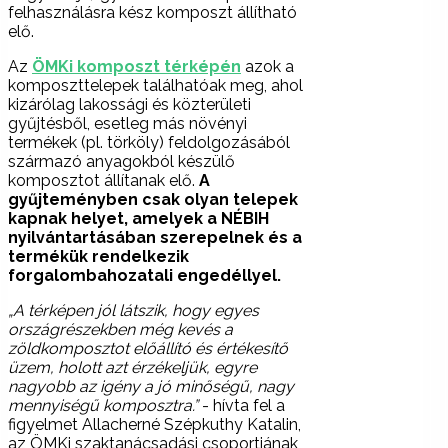
felhasználásra kész komposzt állítható
elő.
Az
ÖMKi komposzt térképén
azok a
komposzttelepek találhatóak meg, ahol
kizárólag lakossági és közterületi
gyűjtésből, esetleg más növényi
termékek (pl. törköly) feldolgozásából
származó anyagokból készülő
komposztot állítanak elő.
A
gyűjteményben csak olyan telepek
kapnak helyet, amelyek a NÉBIH
nyilvántartásában szerepelnek és a
termékük rendelkezik
forgalombahozatali engedéllyel.
„A térképen jól látszik, hogy egyes
országrészekben még kevés a
zöldkomposztot előállító és értékesítő
üzem, holott azt érzékeljük, egyre
nagyobb az igény a jó minőségű, nagy
mennyiségű komposztra.”
- hívta fel a
figyelmet Allacherné Szépkuthy Katalin,
az ÖMKi szaktanácsadási csoportjának