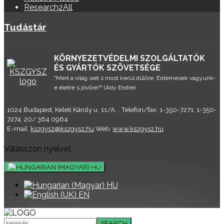
Research2All
Tudástár
KÖRNYEZETVÉDELMI SZOLGÁLTATÓK
ÉS GYÁRTÓK SZÖVETSÉGE
"Mert a világ siet s most kerül dűlőre: Érdemesek vagyunk-
e életre s jövőre?" (Ady Endre)
1024 Budapest, Keleti Károly u. 11/A. , Telefon/fax: 1-350-7271, 1-350-
7274, 20/ 364 0964
E-mail:
kszgysz@kszgysz.hu
Web:
www.kszgysz.hu
Válasszon nyelvet
HU
HU
EN
SEARCH