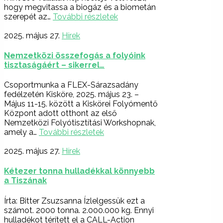
hogy megvitassa a biogáz és a biometán
szerepét az…
További részletek
2025. május 27.
Hírek
Nemzetközi összefogás a folyóink
tisztaságáért – sikerrel…
Csoportmunka a FLEX-Sárazsadány
fedélzetén Kisköre, 2025. május 23. –
Május 11-15. között a Kiskörei Folyómentő
Központ adott otthont az első
Nemzetközi Folyótisztítási Workshopnak,
amely a…
További részletek
2025. május 27.
Hírek
Kétezer tonna hulladékkal könnyebb
a Tiszának
Írta: Bitter Zsuzsanna Ízlelgessük ezt a
számot. 2000 tonna. 2.000.000 kg. Ennyi
hulladékot térített el a CALL-Action