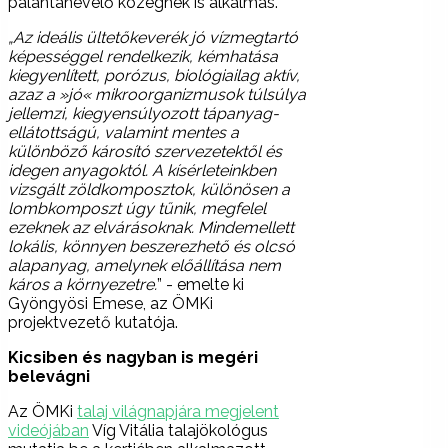
palántanevelő közegnek is alkalmas.
„Az ideális ültetőkeverék jó vízmegtartó
képességgel rendelkezik, kémhatása
kiegyenlített, porózus, biológiailag aktív,
azaz a »jó« mikroorganizmusok túlsúlya
jellemzi, kiegyensúlyozott tápanyag-
ellátottságú, valamint mentes a
különböző károsító szervezetektől és
idegen anyagoktól. A kísérleteinkben
vizsgált zöldkomposztok, különösen a
lombkomposzt úgy tűnik, megfelel
ezeknek az elvárásoknak. Mindemellett
lokális, könnyen beszerezhető és olcsó
alapanyag, amelynek előállítása nem
káros a környezetre.
” - emelte ki
Gyöngyösi Emese, az ÖMKi
projektvezető kutatója.
Kicsiben és nagyban is megéri
belevágni
Az ÖMKi
talaj világnapjára megjelent
videójában
Víg Vitália talajökológus