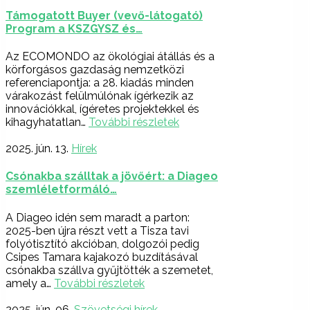
Támogatott Buyer (vevő-látogató)
Program a KSZGYSZ és…
Az ECOMONDO az ökológiai átállás és a
körforgásos gazdaság nemzetközi
referenciapontja: a 28. kiadás minden
várakozást felülmúlónak ígérkezik az
innovációkkal, ígéretes projektekkel és
kihagyhatatlan…
További részletek
2025. jún. 13.
Hírek
Csónakba szálltak a jövőért: a Diageo
szemléletformáló…
A Diageo idén sem maradt a parton:
2025-ben újra részt vett a Tisza tavi
folyótisztító akcióban, dolgozói pedig
Csipes Tamara kajakozó buzdításával
csónakba szállva gyűjtötték a szemetet,
amely a…
További részletek
2025. jún. 06.
Szövetségi hírek