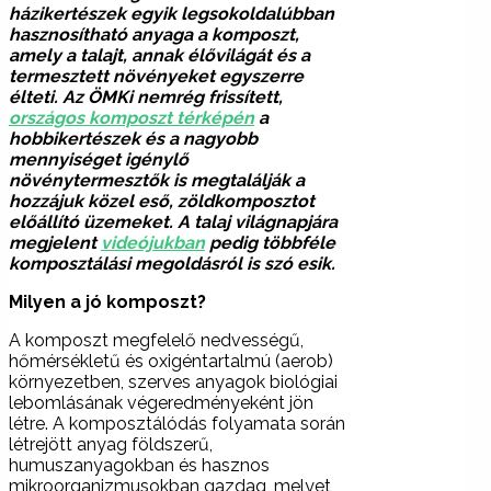
házikertészek egyik legsokoldalúbban
hasznosítható anyaga a komposzt,
amely a talajt, annak élővilágát és a
termesztett növényeket egyszerre
élteti. Az ÖMKi nemrég frissített,
országos komposzt térképén
a
hobbikertészek és a nagyobb
mennyiséget igénylő
növénytermesztők is megtalálják a
hozzájuk közel eső, zöldkomposztot
előállító üzemeket. A talaj világnapjára
megjelent
videójukban
pedig többféle
komposztálási megoldásról is szó esik.
Milyen a jó komposzt?
A komposzt megfelelő nedvességű,
hőmérsékletű és oxigéntartalmú (aerob)
környezetben, szerves anyagok biológiai
lebomlásának végeredményeként jön
létre. A komposztálódás folyamata során
létrejött anyag földszerű,
humuszanyagokban és hasznos
mikroorganizmusokban gazdag, melyet