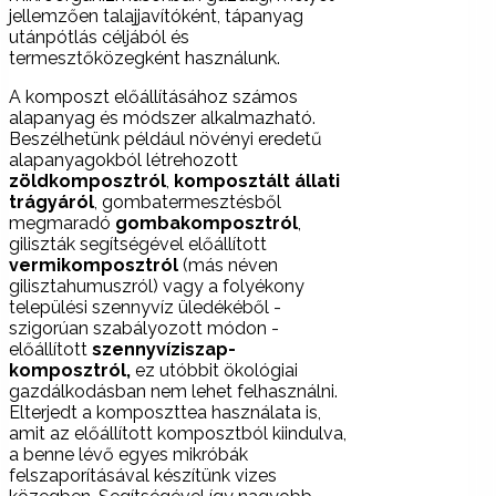
jellemzően talajjavítóként, tápanyag
utánpótlás céljából és
termesztőközegként használunk.
A komposzt előállításához számos
alapanyag és módszer alkalmazható.
Beszélhetünk például növényi eredetű
alapanyagokból létrehozott
zöldkomposztról
,
komposztált állati
trágyáról
, gombatermesztésből
megmaradó
gombakomposztról
,
giliszták segítségével előállított
vermikomposztról
(más néven
gilisztahumuszról) vagy a folyékony
települési szennyvíz üledékéből -
szigorúan szabályozott módon -
előállított
szennyvíziszap-
komposztról,
ez utóbbit ökológiai
gazdálkodásban nem lehet felhasználni.
Elterjedt a komposzttea használata is,
amit az előállított komposztból kiindulva,
a benne lévő egyes mikróbák
felszaporításával készítünk vizes