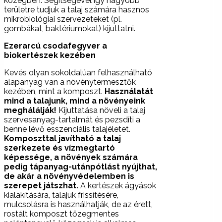
közegben. Segítségével így nagyobb
területre tudjuk a talaj számára hasznos
mikrobiológiai szervezeteket (pl.
gombákat, baktériumokat) kijuttatni.
Ezerarcú csodafegyver a
biokertészek kezében
Kevés olyan sokoldalúan felhasználható
alapanyag van a növénytermesztők
kezében, mint a komposzt.
Használatát
mind a talajunk, mind a növényeink
meghálálják!
Kijuttatása növeli a talaj
szervesanyag-tartalmát és pezsdíti a
benne lévő esszenciális talajéletet.
Komposzttal javítható a talaj
szerkezete és vízmegtartó
képessége, a növények számára
pedig tápanyag-utánpótlást nyújthat,
de akár a növényvédelemben is
szerepet játszhat.
A kertészek ágyások
kialakítására, talajuk frissítésére,
mulcsolásra is használhatják, de az érett,
rostált komposzt tőzegmentes