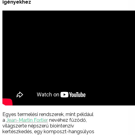
igényekhez
Egyes termelési rendszerek, mint például
a
Jean-Martin Fortier
nevéhez fűződő,
világszerte népszerű biointenzív
kertészkedés, egy komposzt-hangsúlyos